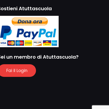
Sostieni Atuttascuola
Sei un membro di Atuttascuola?
Fai il Login