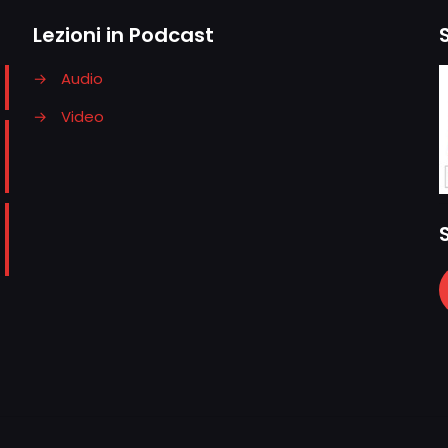
Lezioni in Podcast
→
Audio
→
Video