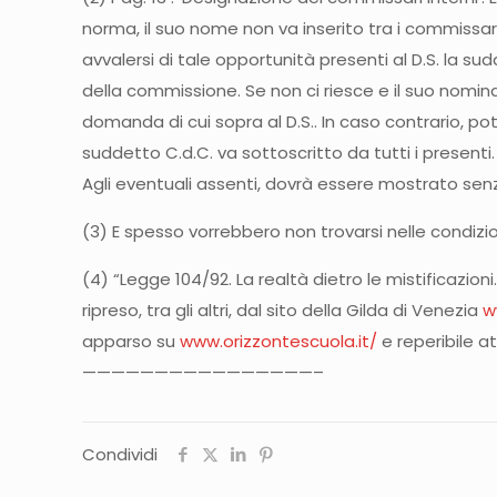
norma, il suo nome non va inserito tra i commissari
avvalersi di tale opportunità presenti al D.S. la s
della commissione. Se non ci riesce e il suo nomina
domanda di cui sopra al D.S.. In caso contrario, pot
suddetto C.d.C. va sottoscritto da tutti i presenti.
Agli eventuali assenti, dovrà essere mostrato senz
(3) E spesso vorrebbero non trovarsi nelle condizio
(4) “Legge 104/92. La realtà dietro le mistificazioni
ripreso, tra gli altri, dal sito della Gilda di Venezia
w
apparso su
www.orizzontescuola.it/
e reperibile 
————————————————–
Condividi