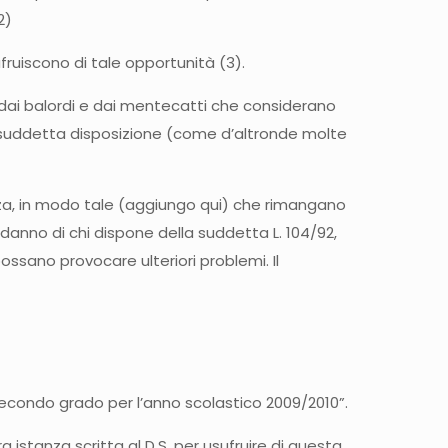
2)
fruiscono di tale opportunità (3).
 dai balordi e dai mentecatti che considerano
la suddetta disposizione (come d’altronde molte
zza, in modo tale (aggiungo qui) che rimangano
danno di chi dispone della suddetta L. 104/92,
possano provocare ulteriori problemi. Il
 secondo grado per l’anno scolastico 2009/2010”.
a istanza scritta al D.S. per usufruire di questa