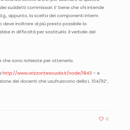
e dei suddetti commissari. E’ bene che chi intende
d.g., appunto, la scelta dei componenti interni
 deve inoltrare al più presto possibile la
e in difficoltà per sostituirlo. Il verbale del
he che sono richieste per ottenerla.
na
http://www.orizzontescuola.it/node/1843
– e
ione dei docenti che usufruiscono della L. 104/92”,
0