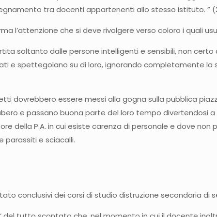
egnamento tra docenti appartenenti allo stesso istituto. ” (
ma l’attenzione che si deve rivolgere verso coloro i quali usu
a soltanto dalle persone intelligenti e sensibili, non certo
ilegiati e spettegolano su di loro, ignorando completamente 
getti dovrebbero essere messi alla gogna sulla pubblica pia
n esubero e passano buona parte del loro tempo divertendosi a 
ttore della P.A. in cui esiste carenza di personale e dove non 
arassiti e sciacalli.
tato conclusivi dei corsi di studio distruzione secondaria di
 E’ del tutto scontato che, nel momento in cui il docente inoltr