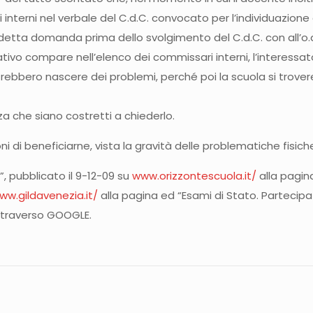
 interni nel verbale del C.d.C. convocato per l’individuazion
uddetta domanda prima dello svolgimento del C.d.C. con all’o.
tivo compare nell’elenco dei commissari interni, l’interessato
rebbero nascere dei problemi, perché poi la scuola si troverebb
a che siano costretti a chiederlo.
ni di beneficiarne, vista la gravità delle problematiche fisic
.”, pubblicato il 9-12-09 su
www.orizzontescuola.it/
alla pagi
ww.gildavenezia.it/
alla pagina ed “Esami di Stato. Partecipaz
attraverso GOOGLE.