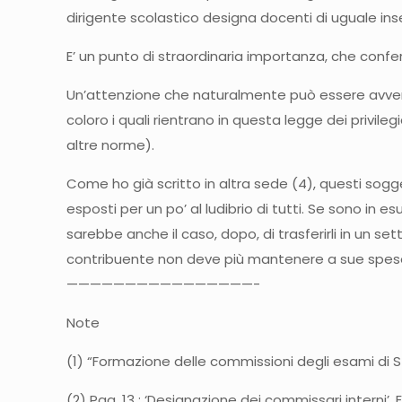
dirigente scolastico designa docenti di uguale ins
E’ un punto di straordinaria importanza, che confer
Un’attenzione che naturalmente può essere avvertit
coloro i quali rientrano in questa legge dei priv
altre norme).
Come ho già scritto in altra sede (4), questi sog
esposti per un po’ al ludibrio di tutti. Se sono i
sarebbe anche il caso, dopo, di trasferirli in un se
contribuente non deve più mantenere a sue spese p
————————————————-
Note
(1) “Formazione delle commissioni degli esami di S
(2) Pag. 13 : ‘Designazione dei commissari interni’.