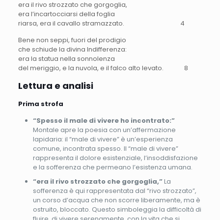
era il rivo strozzato che gorgoglia,
era l’incartocciarsi della foglia
riarsa, era il cavallo stramazzato. 4
Bene non seppi, fuori del prodigio
che schiude la divina Indifferenza:
era la statua nella sonnolenza
del meriggio, e la nuvola, e il falco alto levato. 8
Lettura e analisi
Prima strofa
“Spesso il male di vivere ho incontrato:”
Montale apre la poesia con un’affermazione
lapidaria: il “male di vivere” è un’esperienza
comune, incontrata spesso. Il “male di vivere”
rappresenta il dolore esistenziale, l’insoddisfazione
e la sofferenza che permeano l’esistenza umana.
“era il rivo strozzato che gorgoglia,”
La
sofferenza è qui rappresentata dal “rivo strozzato”,
un corso d’acqua che non scorre liberamente, ma è
ostruito, bloccato. Questo simboleggia la difficoltà di
fluire, di vivere serenamente, con la vita che si