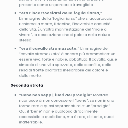
presenta come un percorso travagliato.
“era l’incartocciarsi della foglia riarsa,”
L’immagine della “foglia riarsa” che si accartoccia
richiama la morte, il declino, l’inevitabile caducità
della vita. È un’altra manifestazione del “male di
vivere”, la desolazione che si palesa nella natura
stessa.
“era il cavallo stramazzato.”
L’immagine del
“cavallo stramazzato” è ancora più drammatica: un
essere vivo, forte e nobile, abbattuto. Il cavallo, qui, è
simbolo di una vita spezzata, della sconfitta, della
resa di fronte alla forza inesorabile del dolore e
della morte.
Seconda strofa
“Bene non seppi, fuori del prodigio”
Montale
riconosce di non conoscere il “bene”, se non in una
forma rara e quasi soprannaturale: un “prodigio”.
Qui, il “bene” non è qualcosa di facilmente
accessibile o quotidiano, ma è raro, distante, quasi
inafferrabile.