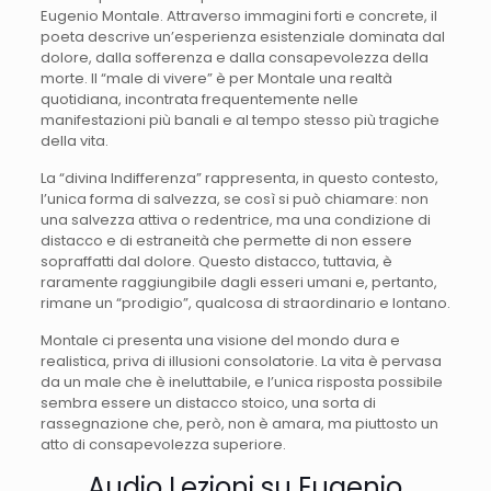
Eugenio Montale. Attraverso immagini forti e concrete, il
poeta descrive un’esperienza esistenziale dominata dal
dolore, dalla sofferenza e dalla consapevolezza della
morte. Il “male di vivere” è per Montale una realtà
quotidiana, incontrata frequentemente nelle
manifestazioni più banali e al tempo stesso più tragiche
della vita.
La “divina Indifferenza” rappresenta, in questo contesto,
l’unica forma di salvezza, se così si può chiamare: non
una salvezza attiva o redentrice, ma una condizione di
distacco e di estraneità che permette di non essere
sopraffatti dal dolore. Questo distacco, tuttavia, è
raramente raggiungibile dagli esseri umani e, pertanto,
rimane un “prodigio”, qualcosa di straordinario e lontano.
Montale ci presenta una visione del mondo dura e
realistica, priva di illusioni consolatorie. La vita è pervasa
da un male che è ineluttabile, e l’unica risposta possibile
sembra essere un distacco stoico, una sorta di
rassegnazione che, però, non è amara, ma piuttosto un
atto di consapevolezza superiore.
Audio Lezioni su Eugenio