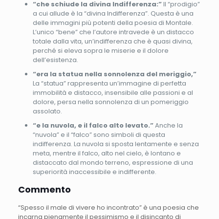
“che schiude la divina Indifferenza:”
Il “prodigio”
a cui allude è la “divina Indifferenza”. Questa è una
delle immagini più potenti della poesia di Montale.
L’unico “bene” che l’autore intravede è un distacco
totale dalla vita, un’indifferenza che è quasi divina,
perché si eleva sopra le miserie e il dolore
dell’esistenza.
“era la statua nella sonnolenza del meriggio,”
La “statua” rappresenta un’immagine di perfetta
immobilità e distacco, insensibile alle passioni e al
dolore, persa nella sonnolenza di un pomeriggio
assolato.
“e la nuvola, e il falco alto levato.”
Anche la
“nuvola” e il “falco” sono simboli di questa
indifferenza. La nuvola si sposta lentamente e senza
meta, mentre il falco, alto nel cielo, è lontano e
distaccato dal mondo terreno, espressione di una
superiorità inaccessibile e indifferente.
Commento
“Spesso il male di vivere ho incontrato” è una poesia che
incarna pienamente il pessimismo e il disincanto di