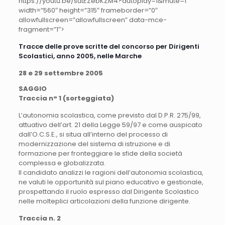
https://youtu.be/sutEZebKZM4?autoplay=1&mute=1″
width=”560″ height=”315″ frameborder=”0″
allowfullscreen=”allowfullscreen” data-mce-
fragment=”1″>
Tracce delle prove scritte del concorso per Dirigenti
Scolastici, anno 2005, nelle Marche
28 e 29 settembre 2005
SAGGIO
Traccia n° 1 (sorteggiata)
L’autonomia scolastica, come previsto dal D.P.R. 275/99,
attuativo dell’art. 21 della Legge 59/97 e come auspicato
dall’O.C.S.E., si situa all’interno del processo di
modernizzazione del sistema di istruzione e di
formazione per fronteggiare le sfide della società
complessa e globalizzata.
Il candidato analizzi le ragioni dell’autonomia scolastica,
ne valuti le opportunità sul piano educativo e gestionale,
prospettando il ruolo espresso dal Dirigente Scolastico
nelle molteplici articolazioni della funzione dirigente.
Traccia n. 2