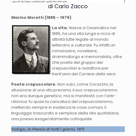
di Carlo Zacco
Marino Moretti (1885 – 1979)
La vita.
Nasce a Cesenatico nel
1885, ha una vita lunga e ricca di
attività tutte legate al mondo
letterario e culturale. Fu infatti un
romanziere, novelliere,
drammaturgo e memorialista, oltre
che poeta del gruppo dei
crepuscolari e redattore per
trent’anni del
Corriere della sera.
Poeta crepuscolare.
Non subì, come Corazzini, la
situazione di una vita precaria; il suo crepuscolarismo
non era dunque
genetico,
ma si manifestò con l’anti-
retorica: fu quasi la caricatura del crepuscolarismo,
mettendo sempre in evidenza le cose comuni, il
linguaggio trascurato e semplice della vita quotidiana,
una poesia esageratamente colloquiale.
Valige, in
Poesie di tutti i giorni,
1911