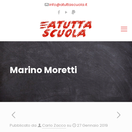
info@atuttascuola.it
Marino Moretti
Pubblicato da
Carlo Zacco
su
27 Gennaio 2019