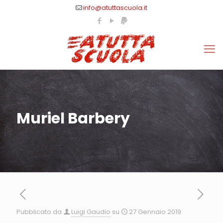
info@atuttascuola.it
Muriel Barbery
Pubblicato da
Luigi Gaudio
su
27 Gennaio 2019