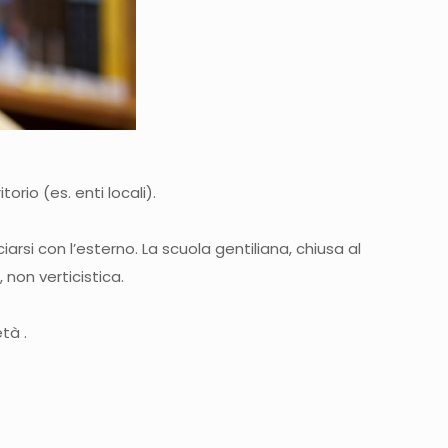
orio (es. enti locali).
arsi con l’esterno. La scuola gentiliana, chiusa al
on verticistica.
tà .