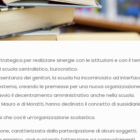
gica per realizzare sinergie con le istituzioni e con il territ
 scuola centralistico, burocratico.
sentanza dei genitori, la scuola ha incominciato ad interfacci
terna, creando le premesse per una nuova organizzazione, n
l’avvio il decentramento amministrativo anche nella scuola.
e Mauro e di Moratti, hanno declinato il concetto di sussidiarie
si che cos’è un’organizzazione scolastica.
one, caratterizzata dalla partecipazione di alcuni soggetti.
sta empirico, cioè puntando l’attenzione sui comportamenti.