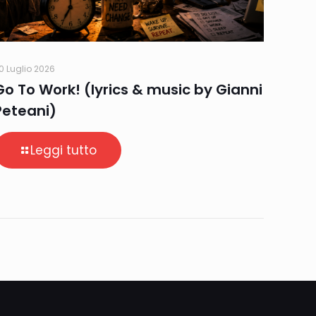
0 Luglio 2026
Go To Work! (lyrics & music by Gianni
Peteani)
Leggi tutto