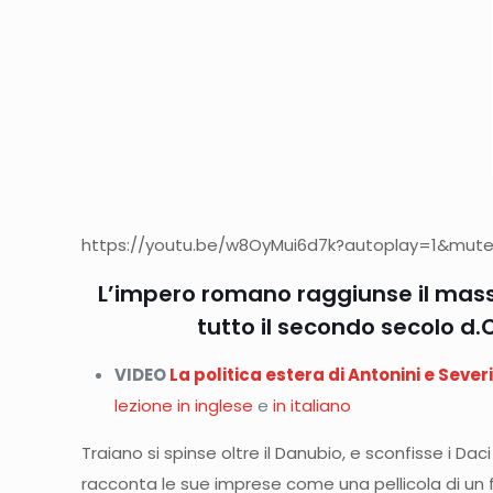
https://youtu.be/w8OyMui6d7k?autoplay=1&mute=1
L’impero romano raggiunse il mass
tutto il secondo secolo d.C
VIDEO
La politica estera di Antonini e Sever
lezione in inglese
e
in italiano
Traiano si spinse oltre il Danubio, e sconfisse i D
racconta le sue imprese come una pellicola di un f