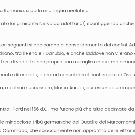
 Romania, si parla una lingua neolatina.
tato lungimirante Nerva ad adottarlo!) sconfiggendo anche i P
ori seguenti si dedicarono al consolidamento dei confini. Adria
 Adriano, tra il Reno e il Danubio, e anche laddove non vi era
 torri di vedetta: non proprio una muraglia cinese, ma alme
nte difendibile, e preferì consolidare il confine più ad Oves
, ma il suo successore, Marco Aurelio, pur essendo un impera
ro i Parti nel 166 d.C., ma furono più che altro decimate d
o le minacciose tribù germaniche dei Quadi e dei Marcomanni.
lio Commodo, che scioccamente non approfittò delle vittorie 