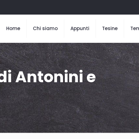
Home
Chi siamo
Appunti
Tesine
Te
di Antonini e