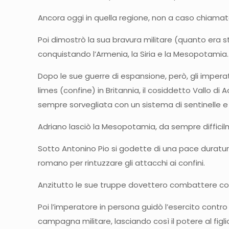
Ancora oggi in quella regione, non a caso chiamata
Poi dimostrò la sua bravura militare (quanto era s
conquistando l’Armenia, la Siria e la Mesopotamia.
Dopo le sue guerre di espansione, però, gli imperat
limes (confine) in Britannia, il cosiddetto Vallo di
sempre sorvegliata con un sistema di sentinelle e
Adriano lasciò la Mesopotamia, da sempre difficilme
Sotto Antonino Pio si godette di una pace duratura
romano per rintuzzare gli attacchi ai confini.
Anzitutto le sue truppe dovettero combattere cont
Poi l’imperatore in persona guidò l’esercito contr
campagna militare, lasciando così il potere al fig