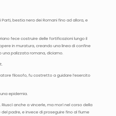
arti, bestia nera dei Romani fino ad allora, e
no fece costruire delle fortificazioni lungo il
no opere in muratura, creando una linea di confine
no una palizzata romana, diciamo.
t.
tore filosofo, fu costretto a guidare l’esercito
a una epidemia.
 Riuscì anche a vincerle, ma morì nel corso della
del padre, e invece di proseguire fino al fiume