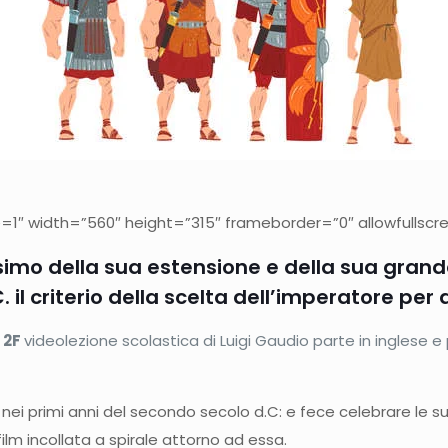
″ width=”560″ height=”315″ frameborder=”0″ allowfullscre
imo della sua estensione e della sua gran
. il criterio della scelta dell’imperatore pe
i
2F
videolezione scolastica di Luigi Gaudio parte in inglese e 
aci nei primi anni del secondo secolo d.C: e fece celebrare le 
ilm incollata a spirale attorno ad essa.