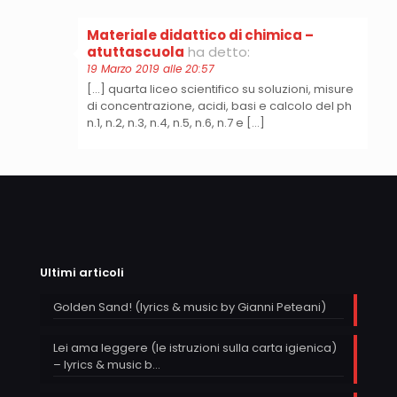
Materiale didattico di chimica –
atuttascuola
ha detto:
19 Marzo 2019 alle 20:57
[…] quarta liceo scientifico su soluzioni, misure
di concentrazione, acidi, basi e calcolo del ph
n.1, n.2, n.3, n.4, n.5, n.6, n.7 e […]
Ultimi articoli
Golden Sand! (lyrics & music by Gianni Peteani)
Lei ama leggere (le istruzioni sulla carta igienica)
– lyrics & music b…