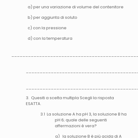
a) per una variazione di volume del contenitore
b) per aggiunta di soluto
c) con la pressione
d) con la temperatura
_____________________________________________
________________________________________
________________________________________
3. Quesiti a scelta multipla Scegli la risposta
ESATTA.
3.1 La soluzione A ha pH 3, la soluzione B ha
pH 6; quale delle seguenti
affermazioni è vera?
a) la soluzione B è più acida di A