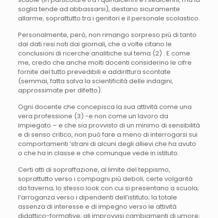
soglia tende ad abbassarsi), destano sicuramente
allarme, soprattutto tra i genitori e il personale scolastico.
Personalmente, però, non rimango sorpreso più di tanto
dai dati resi noti dai giornali, che a volte citano le
conclusioni di ricerche analitiche sul tema (2) . E come
me, credo che anche molti docenti considerino le cifre
fornite del tutto prevedibili e addirittura scontate
(semmai, fatta salva la scientificità delle indagini,
approssimate per difetto).
Ogni docente che concepisca la sua attività come una
vera professione (3) -e non come un lavoro da
impiegato – e che sia provvisto di un minimo di sensibilità
e di senso critico, non può fare a meno di interrogarsi sui
comportamenti ‘strani di alcuni degli allievi che ha avuto
o che ha in classe e che comunque vede in istituto.
Certi atti di sopraffazione, al limite del teppismo,
soprattutto verso i compagni più deboli; certe volgarità
da taverna; lo stesso look con cui si presentano a scuola;
l’arroganza verso i dipendenti dell’istituto; la totale
assenza di interesse e di impegno verso le attività
didattico-formative; gli improvvisi cambiamenti di umore;