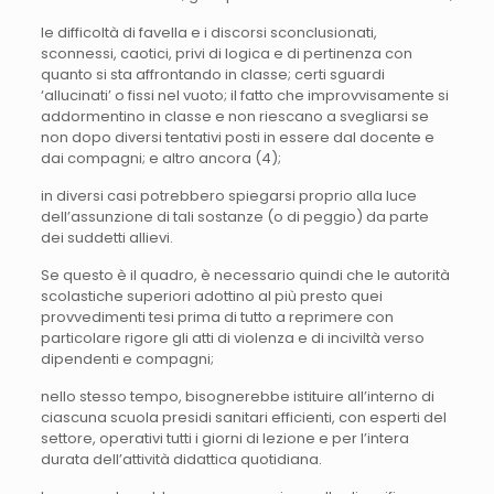
le difficoltà di favella e i discorsi sconclusionati,
sconnessi, caotici, privi di logica e di pertinenza con
quanto si sta affrontando in classe; certi sguardi
‘allucinati’ o fissi nel vuoto; il fatto che improvvisamente si
addormentino in classe e non riescano a svegliarsi se
non dopo diversi tentativi posti in essere dal docente e
dai compagni; e altro ancora (4);
in diversi casi potrebbero spiegarsi proprio alla luce
dell’assunzione di tali sostanze (o di peggio) da parte
dei suddetti allievi.
Se questo è il quadro, è necessario quindi che le autorità
scolastiche superiori adottino al più presto quei
provvedimenti tesi prima di tutto a reprimere con
particolare rigore gli atti di violenza e di inciviltà verso
dipendenti e compagni;
nello stesso tempo, bisognerebbe istituire all’interno di
ciascuna scuola presidi sanitari efficienti, con esperti del
settore, operativi tutti i giorni di lezione e per l’intera
durata dell’attività didattica quotidiana.