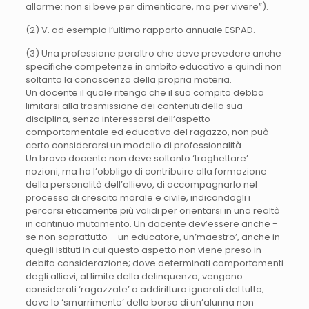
allarme: non si beve per dimenticare, ma per vivere”).
(2) V. ad esempio l’ultimo rapporto annuale ESPAD.
(3) Una professione peraltro che deve prevedere anche
specifiche competenze in ambito educativo e quindi non
soltanto la conoscenza della propria materia.
Un docente il quale ritenga che il suo compito debba
limitarsi alla trasmissione dei contenuti della sua
disciplina, senza interessarsi dell’aspetto
comportamentale ed educativo del ragazzo, non può
certo considerarsi un modello di professionalità.
Un bravo docente non deve soltanto ‘traghettare’
nozioni, ma ha l’obbligo di contribuire alla formazione
della personalità dell’allievo, di accompagnarlo nel
processo di crescita morale e civile, indicandogli i
percorsi eticamente più validi per orientarsi in una realtà
in continuo mutamento. Un docente dev’essere anche -
se non soprattutto – un educatore, un’maestro’, anche in
quegli istituti in cui questo aspetto non viene preso in
debita considerazione; dove determinati comportamenti
degli allievi, al limite della delinquenza, vengono
considerati ‘ragazzate’ o addirittura ignorati del tutto;
dove lo ‘smarrimento’ della borsa di un’alunna non