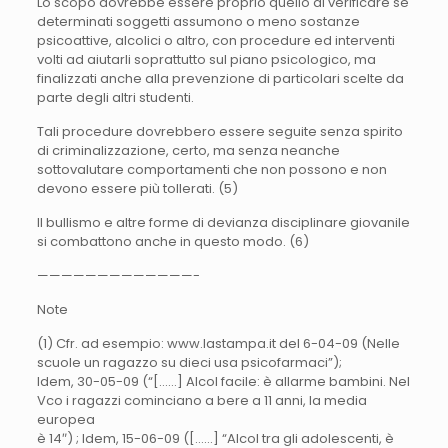
Lo scopo dovrebbe essere proprio quello di verificare se
determinati soggetti assumono o meno sostanze
psicoattive, alcolici o altro, con procedure ed interventi
volti ad aiutarli soprattutto sul piano psicologico, ma
finalizzati anche alla prevenzione di particolari scelte da
parte degli altri studenti.
Tali procedure dovrebbero essere seguite senza spirito
di criminalizzazione, certo, ma senza neanche
sottovalutare comportamenti che non possono e non
devono essere più tollerati. (5)
Il bullismo e altre forme di devianza disciplinare giovanile
si combattono anche in questo modo. (6)
—————————————-
Note
(1) Cfr. ad esempio: www.lastampa.it del 6-04-09 (Nelle
scuole un ragazzo su dieci usa psicofarmaci”);
Idem, 30-05-09 (“[……] Alcol facile: è allarme bambini. Nel
Vco i ragazzi cominciano a bere a 11 anni, la media
europea
è 14″) ; Idem, 15-06-09 ([……] “Alcol tra gli adolescenti, è