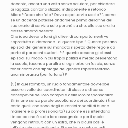
docente, ancora una volta senza salutare, per chiedere
ai ragazzi, con tono stizzito, indisponente e retorico
Allora? Dopo che fate? Devo aspettarvi o uscite?”, come
se un docente potesse andarsene prima della fine del
suo orario di servizio solo perché sa che, alla sua ora, la
classe rimarrà deserta.
Che idea devono farsi gli allievi di comportamenti -e
soprattutto di domande- di questo tipo ? Quanto pesano
episodi del genere sul mancato rispetto delle regole da
parte di parecchi studenti ? E quanto pesano gli stessi
episodi sul modo in cui troppi politici e media presentano
la scuola, facendo peraltro di ogni erba un fascio, senza
tener conto che ‘tipologie del genere rappresentano
una minoranza (per fortuna) ?
(5) In questambito, un ruolo fondamentale dovrebbe
essere svolto dai coordinatori di classe e di corso
consapevoli dei loro compiti e delle loro responsabilità.
Si rimane senza parole ascoltando dei coordinatori (non
certo quelli che sono degli autentici modelli di buone
maniere e di professionalità) su come essi intendono
l’incarico che è stato loro assegnato e per il quale
vengono retribuiti con un extra, che in alcuni casi è
tutt’altro che insignificante. Si rendono conto questi