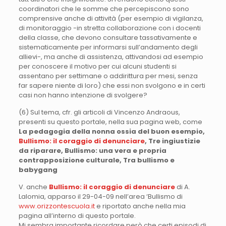
coordinatori che le somme che percepiscono sono
comprensive anche di attività (per esempio di vigilanza,
di monitoraggio -in stretta collaborazione con i docenti
della classe, che devono consultare tassativamente e
sistematicamente per informarsi sull’andamento degli
allievi-, ma anche di assistenza, attivandosi ad esempio
per conoscere il motivo per cui alcuni studenti si
assentano per settimane o addirittura per mesi, senza
far sapere niente di loro) che essi non svolgono e in certi
casi non hanno intenzione di svolgere?
(6) Sul tema, cfr. gli articoli di Vincenzo Andraous,
presenti su questo portale, nella sua pagina web, come
La pedagogia della nonna ossia del buon esempio,
Bullismo: il coraggio di denunciare
,
Tre ingiustizie
da riparare, Bullismo: una vera e propria
contrapposizione culturale,
Tra bullismo e
babygang
V. anche
Bullismo: il coraggio di denunciare
di A.
Lalomia, apparso il 29-04-09 nell’area ‘Bullismo di
www.orizzontescuola.it
e riportato anche nella mia
pagina all’interno di questo portale.
Mi sembra importante ricordare però che certi episodi di