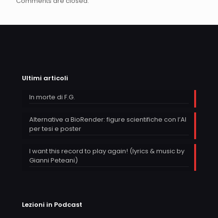
Comments are closed.
Ultimi articoli
In morte di F.G.
Alternative a BioRender: figure scientifiche con l’AI
per tesi e poster
I want this record to play again! (lyrics & music by
Gianni Peteani)
Lezioni in Podcast