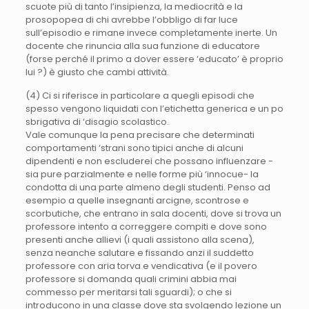
scuote più di tanto l’insipienza, la mediocrità e la
prosopopea di chi avrebbe l’obbligo di far luce
sull’episodio e rimane invece completamente inerte. Un
docente che rinuncia alla sua funzione di educatore
(forse perché il primo a dover essere ‘educato’ è proprio
lui ?) è giusto che cambi attività.
(4) Ci si riferisce in particolare a quegli episodi che
spesso vengono liquidati con l’etichetta generica e un po
sbrigativa di ‘disagio scolastico.
Vale comunque la pena precisare che determinati
comportamenti ‘strani sono tipici anche di alcuni
dipendenti e non escluderei che possano influenzare -
sia pure parzialmente e nelle forme più ‘innocue- la
condotta di una parte almeno degli studenti. Penso ad
esempio a quelle insegnanti arcigne, scontrose e
scorbutiche, che entrano in sala docenti, dove si trova un
professore intento a correggere compiti e dove sono
presenti anche allievi (i quali assistono alla scena),
senza neanche salutare e fissando anzi il suddetto
professore con aria torva e vendicativa (e il povero
professore si domanda quali crimini abbia mai
commesso per meritarsi tali sguardi); o che si
introducono in una classe dove sta svolgendo lezione un