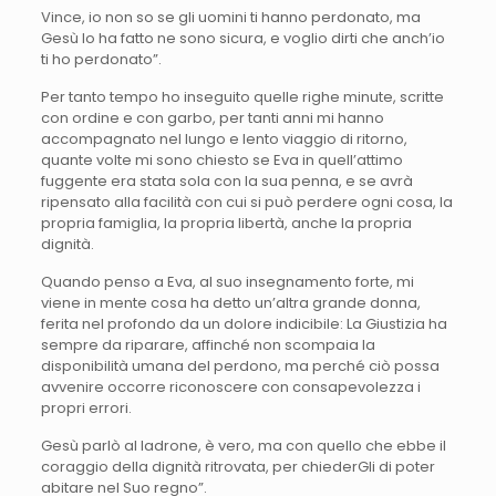
Vince, io non so se gli uomini ti hanno perdonato, ma
Gesù lo ha fatto ne sono sicura, e voglio dirti che anch’io
ti ho perdonato”.
Per tanto tempo ho inseguito quelle righe minute, scritte
con ordine e con garbo, per tanti anni mi hanno
accompagnato nel lungo e lento viaggio di ritorno,
quante volte mi sono chiesto se Eva in quell’attimo
fuggente era stata sola con la sua penna, e se avrà
ripensato alla facilità con cui si può perdere ogni cosa, la
propria famiglia, la propria libertà, anche la propria
dignità.
Quando penso a Eva, al suo insegnamento forte, mi
viene in mente cosa ha detto un’altra grande donna,
ferita nel profondo da un dolore indicibile: La Giustizia ha
sempre da riparare, affinché non scompaia la
disponibilità umana del perdono, ma perché ciò possa
avvenire occorre riconoscere con consapevolezza i
propri errori.
Gesù parlò al ladrone, è vero, ma con quello che ebbe il
coraggio della dignità ritrovata, per chiederGli di poter
abitare nel Suo regno”.