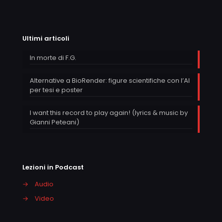
Ultimi articoli
In morte di F.G.
Alternative a BioRender: figure scientifiche con l’AI
per tesi e poster
I want this record to play again! (lyrics & music by
Gianni Peteani)
Lezioni in Podcast
→
Audio
→
Video