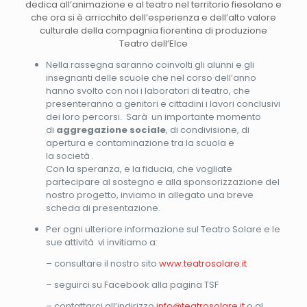
dedica all’animazione e al teatro nel territorio fiesolano e
che ora si è arricchito dell’esperienza e dell’alto valore
culturale della compagnia fiorentina di produzione
Teatro dell’Elce
Nella rassegna saranno coinvolti gli alunni e gli
insegnanti delle scuole che nel corso dell’anno
hanno svolto con noi i laboratori di teatro, che
presenteranno a genitori e cittadini i lavori conclusivi
dei loro percorsi. Sarà un importante momento
di
aggregazione sociale
, di condivisione, di
apertura e contaminazione tra la scuola e
la società .
Con la speranza, e la fiducia, che vogliate
partecipare al sostegno e alla sponsorizzazione del
nostro progetto, inviamo in allegato una breve
scheda di presentazione.
Per ogni ulteriore informazione sul Teatro Solare e le
sue attività vi invitiamo a:
– consultare il nostro sito
www.teatrosolare.it
– seguirci su Facebook alla pagina TSF
– contattarci all’indirizzo
info@teatrosolare.it
o al