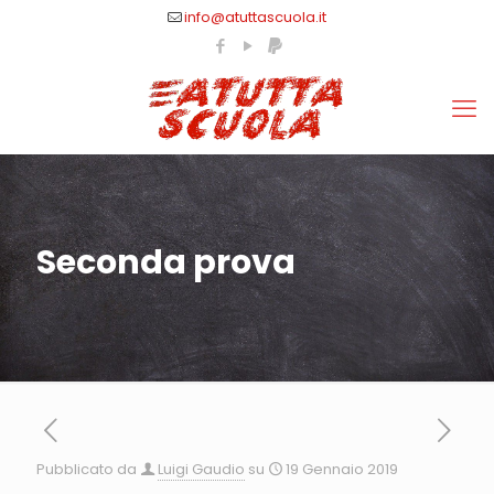
info@atuttascuola.it
Seconda prova
Pubblicato da
Luigi Gaudio
su
19 Gennaio 2019