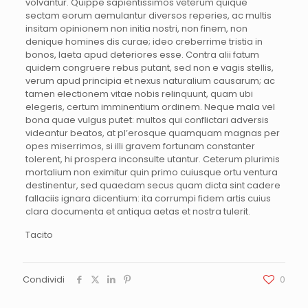
volvantur. Quippe sapientissimos veterum quique
sectam eorum aemulantur diversos reperies, ac multis
insitam opinionem non initia nostri, non finem, non
denique homines dis curae; ideo creberrime tristia in
bonos, laeta apud deteriores esse. Contra alii fatum
quidem congruere rebus putant, sed non e vagis stellis,
verum apud principia et nexus naturalium causarum; ac
tamen electionem vitae nobis relinquunt, quam ubi
elegeris, certum imminentium ordinem. Neque mala vel
bona quae vulgus putet: multos qui conflictari adversis
videantur beatos, at pl’erosque quamquam magnas per
opes miserrimos, si illi gravem fortunam constanter
tolerent, hi prospera inconsulte utantur. Ceterum plurimis
mortalium non eximitur quin primo cuiusque ortu ventura
destinentur, sed quaedam secus quam dicta sint cadere
fallaciis ignara dicentium: ita corrumpi fidem artis cuius
clara documenta et antiqua aetas et nostra tulerit.
Tacito
Condividi
0