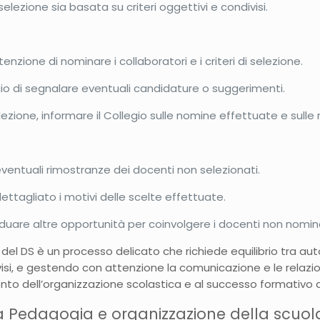
selezione sia basata su criteri oggettivi e condivisi.
enzione di nominare i collaboratori e i criteri di selezione.
io di segnalare eventuali candidature o suggerimenti.
ezione, informare il Collegio sulle nomine effettuate e sulle 
eventuali rimostranze dei docenti non selezionati.
ttagliato i motivi delle scelte effettuate.
iduare altre opportunità per coinvolgere i docenti non nominati
e del DS è un processo delicato che richiede equilibrio tra a
isi, e gestendo con attenzione la comunicazione e le relazioni
nto dell’organizzazione scolastica e al successo formativo d
la Pedagogia e organizzazione della scuol