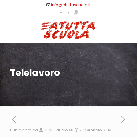
info@atuttascuola.it
Telelavoro
Pubblicato da
Luigi Gaudio
su
27 Gennaio 2019