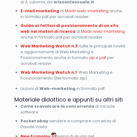
di A. Lalomia, da
orizzontescuola.it
E-mail marketing
di
Madri web-marketing
anche
in formato pdf per acrobat reader
Guida ai fattori di posizionamento di un sito
web nei motori di ricerca
di
Madri web-marketing
anche in formato pdf per acrobat reader
Web Marketing Watch n.3
: tutte le principali novità
e aggiornamenti di Web Marketing e
Posizionamento anche in formato
zip
e
pdf
per
acrobat reader
Web Marketing Watch n.1
Web Marketing e
Posizionamento (file formato zip)
Lezioni di
Web-marketing
in formato pdf
Materiale didattico e appunti su altri siti
Come scavalcare la concorrenza
di miracle
software
Pocket ebay
vendere e comprare con ebay di
Davide Vasta
New Economy
tesina di skuola.net