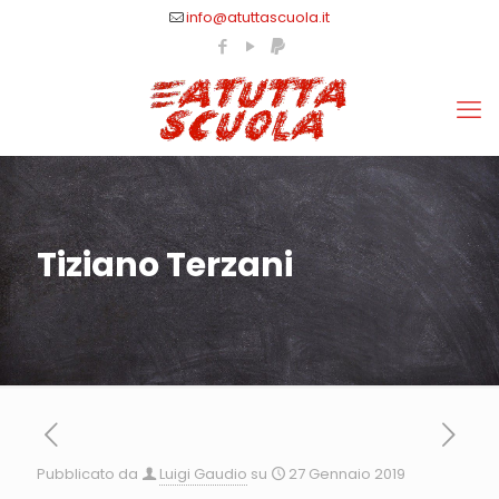
info@atuttascuola.it
Tiziano Terzani
Pubblicato da
Luigi Gaudio
su
27 Gennaio 2019