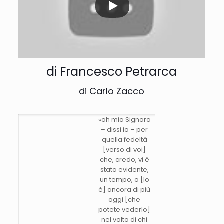
di Francesco Petrarca
di Carlo Zacco
«oh mia Signora
– dissi io – per
quella fedeltà
[verso di voi]
che, credo, vi è
stata evidente,
un tempo, o [lo
è] ancora di più
oggi [che
potete vederlo]
nel volto di chi