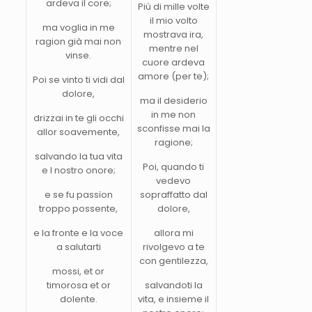
ardeva il core;
Più di mille volte
il mio volto
ma voglia in me
mostrava ira,
ragion già mai non
mentre nel
vinse.
cuore ardeva
amore (per te);
Poi se vinto ti vidi dal
dolore,
ma il desiderio
in me non
drizzai in te gli occhi
sconfisse mai la
allor soavemente,
ragione;
salvando la tua vita
Poi, quando ti
e l nostro onore;
vedevo
e se fu passïon
sopraffatto dal
troppo possente,
dolore,
e la fronte e la voce
allora mi
a salutarti
rivolgevo a te
con gentilezza,
mossi, et or
timorosa et or
salvandoti la
dolente.
vita, e insieme il