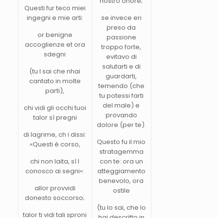
nostro onore;
Questi fur teco miei
ingegni e mie arti:
se invece eri
preso da
or benigne
passione
accoglienze et ora
troppo forte,
sdegni
evitavo di
salutarti e di
(tu l sai che nhai
guardarti,
cantato in molte
temendo (che
parti),
tu potessi farti
del male) e
chi vidi gli occhi tuoi
provando
talor sì pregni
dolore (per te).
di lagrime, ch i dissi:
Questo fu il mio
«Questi è corso,
stratagemma
chi non laita, sì l
con te: ora un
conosco ai segni»:
atteggiamento
benevolo, ora
allor provvidi
ostile
donesto soccorso;
(tu lo sai, che lo
talor ti vidi tali sproni
hai descritto in