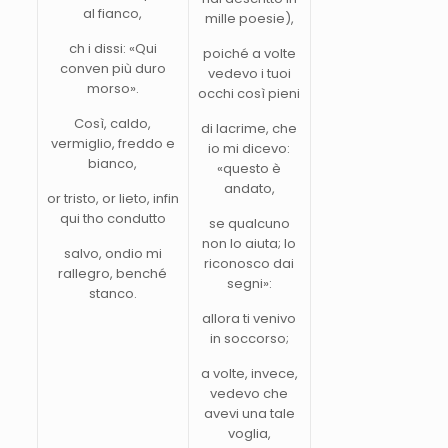
al fianco,
mille poesie),
ch i dissi: «Qui
poiché a volte
conven più duro
vedevo i tuoi
morso».
occhi così pieni
Così, caldo,
di lacrime, che
vermiglio, freddo e
io mi dicevo:
bianco,
«questo è
andato,
or tristo, or lieto, infin
qui tho condutto
se qualcuno
non lo aiuta; lo
salvo, ondio mi
riconosco dai
rallegro, benché
segni»:
stanco.
allora ti venivo
in soccorso;
a volte, invece,
vedevo che
avevi una tale
voglia,