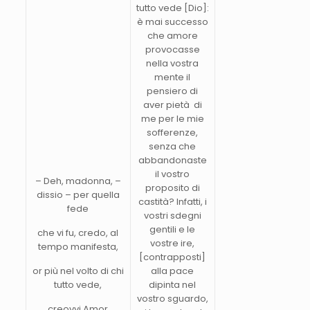
tutto vede [Dio]:
è mai successo
che amore
provocasse
nella vostra
mente il
pensiero di
aver pietà di
me per le mie
sofferenze,
senza che
abbandonaste
il vostro
– Deh, madonna, –
proposito di
dissio – per quella
castità? Infatti, i
fede
vostri sdegni
gentili e le
che vi fu, credo, al
vostre ire,
tempo manifesta,
[contrapposti]
or più nel volto di chi
alla pace
tutto vede,
dipinta nel
vostro sguardo,
creovvi Amor