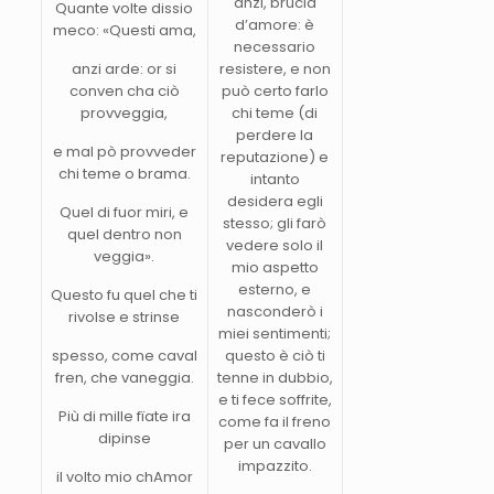
anzi, brucia
Quante volte dissio
d’amore: è
meco: «Questi ama,
necessario
anzi arde: or si
resistere, e non
conven cha ciò
può certo farlo
provveggia,
chi teme (di
perdere la
e mal pò provveder
reputazione) e
chi teme o brama.
intanto
desidera egli
Quel di fuor miri, e
stesso; gli farò
quel dentro non
vedere solo il
veggia».
mio aspetto
esterno, e
Questo fu quel che ti
nasconderò i
rivolse e strinse
miei sentimenti;
spesso, come caval
questo è ciò ti
fren, che vaneggia.
tenne in dubbio,
e ti fece soffrite,
Più di mille fïate ira
come fa il freno
dipinse
per un cavallo
impazzito.
il volto mio chAmor