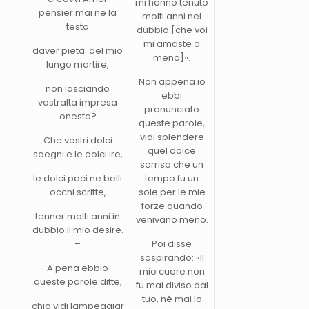
mi hanno tenuto
pensier mai ne la
molti anni nel
testa
dubbio [che voi
mi amaste o
daver pietà del mio
meno]».
lungo martire,
Non appena io
non lasciando
ebbi
vostralta impresa
pronunciato
onesta?
queste parole,
vidi splendere
Che vostri dolci
quel dolce
sdegni e le dolci ire,
sorriso che un
le dolci paci ne belli
tempo fu un
occhi scritte,
sole per le mie
forze quando
tenner molti anni in
venivano meno.
dubbio il mio desire.
–
Poi disse
sospirando: «Il
A pena ebbio
mio cuore non
queste parole ditte,
fu mai diviso dal
tuo, né mai lo
chio vidi lampeggiar