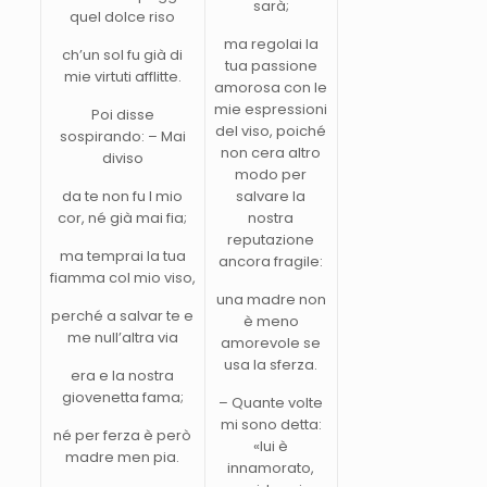
sarà;
quel dolce riso
ma regolai la
ch’un sol fu già di
tua passione
mie virtuti afflitte.
amorosa con le
mie espressioni
Poi disse
del viso, poiché
sospirando: – Mai
non cera altro
diviso
modo per
da te non fu l mio
salvare la
cor, né già mai fia;
nostra
reputazione
ma temprai la tua
ancora fragile:
fiamma col mio viso,
una madre non
perché a salvar te e
è meno
me null’altra via
amorevole se
usa la sferza.
era e la nostra
giovenetta fama;
– Quante volte
mi sono detta:
né per ferza è però
«lui è
madre men pia.
innamorato,