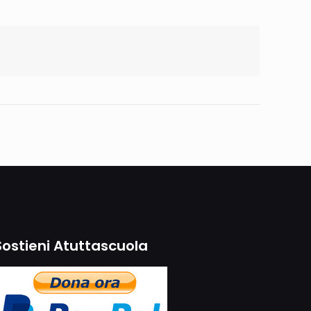
Sostieni Atuttascuola