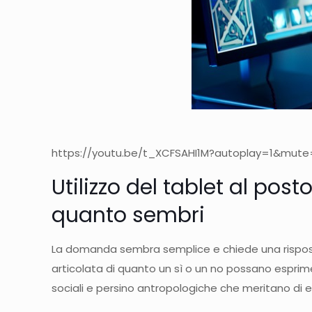
https://youtu.be/t_XCFSAHI1M?autoplay=1&mute=1
Utilizzo del tablet al pos
quanto sembri
La domanda sembra semplice e chiede una rispost
articolata di quanto un sì o un no possano esprime
sociali e persino antropologiche che meritano di 