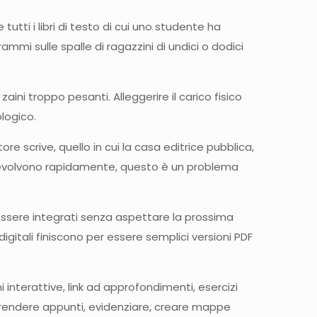
tti i libri di testo di cui uno studente ha
ammi sulle spalle di ragazzini di undici o dodici
aini troppo pesanti. Alleggerire il carico fisico
logico.
ore scrive, quello in cui la casa editrice pubblica,
 che evolvono rapidamente, questo è un problema
ssere integrati senza aspettare la prossima
gitali finiscono per essere semplici versioni PDF
i interattive, link ad approfondimenti, esercizi
r prendere appunti, evidenziare, creare mappe