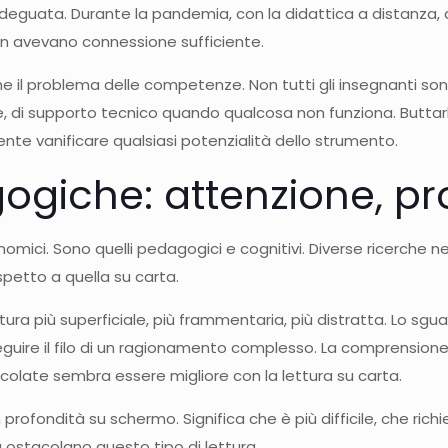
deguata. Durante la pandemia, con la didattica a distanza, 
non avevano connessione sufficiente.
e il problema delle competenze. Non tutti gli insegnanti sono
, di supporto tecnico quando qualcosa non funziona. Buttar
ente vanificare qualsiasi potenzialità dello strumento.
ogiche: attenzione, p
nomici. Sono quelli pedagogici e cognitivi. Diverse ricerche ne
spetto a quella su carta.
a più superficiale, più frammentaria, più distratta. Lo sguar
guire il filo di un ragionamento complesso. La comprensione 
olate sembra essere migliore con la lettura su carta.
 profondità su schermo. Significa che è più difficile, che ri
 ostacolano questo tipo di lettura.