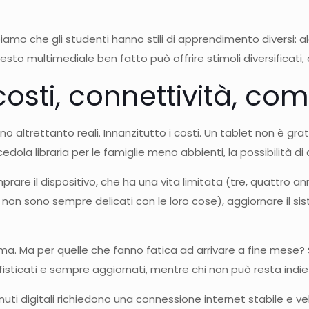
he gli studenti hanno stili di apprendimento diversi: alcuni s
to multimediale ben fatto può offrire stimoli diversificati, 
 costi, connettività, c
 altrettanto reali. Innanzitutto i costi. Un tablet non è grat
la libraria per le famiglie meno abbienti, la possibilità di com
prare il dispositivo, che ha una vita limitata (tre, quattro a
non sono sempre delicati con le loro cose), aggiornare il sis
a. Ma per quelle che fanno fatica ad arrivare a fine mese? Si
sticati e sempre aggiornati, mentre chi non può resta indie
enuti digitali richiedono una connessione internet stabile e v