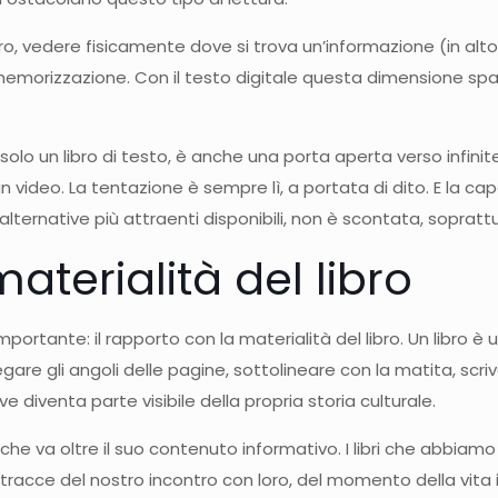
ro, vedere fisicamente dove si trova un’informazione (in alto 
morizzazione. Con il testo digitale questa dimensione spazia
 solo un libro di testo, è anche una porta aperta verso infinit
un video. La tentazione è sempre lì, a portata di dito. E la cap
ernative più attraenti disponibili, non è scontata, soprattu
aterialità del libro
ortante: il rapporto con la materialità del libro. Un libro è 
gare gli angoli delle pagine, sottolineare con la matita, scr
e diventa parte visibile della propria storia culturale.
 che va oltre il suo contenuto informativo. I libri che abbia
 tracce del nostro incontro con loro, del momento della vita 