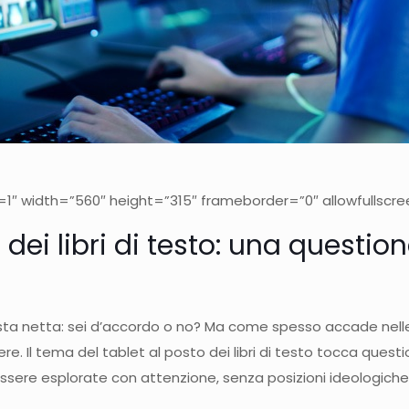
″ width=”560″ height=”315″ frameborder=”0″ allowfullscr
to dei libri di testo: una quest
a netta: sei d’accordo o no? Ma come spesso accade nelle q
re. Il tema del tablet al posto dei libri di testo tocca que
essere esplorate con attenzione, senza posizioni ideologich