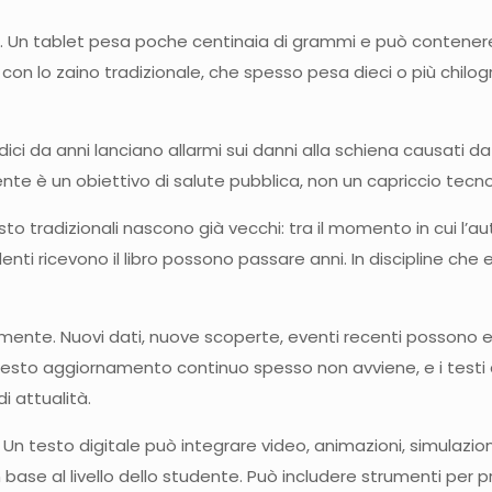
i. Un tablet pesa poche centinaia di grammi e può contenere tu
o con lo zaino tradizionale, che spesso pesa dieci o più chilogr
ci da anni lanciano allarmi sui danni alla schiena causati da z
te è un obiettivo di salute pubblica, non un capriccio tecno
esto tradizionali nascono già vecchi: tra il momento in cui l’aut
studenti ricevono il libro possono passare anni. In discipline
mente. Nuovi dati, nuove scoperte, eventi recenti possono e
uesto aggiornamento continuo spesso non avviene, e i testi di
di attualità.
 Un testo digitale può integrare video, animazioni, simulazion
 in base al livello dello studente. Può includere strumenti pe