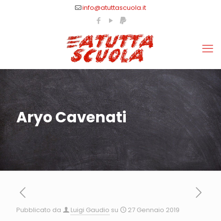
info@atuttascuola.it
Aryo Cavenati
Pubblicato da
Luigi Gaudio
su
27 Gennaio 2019