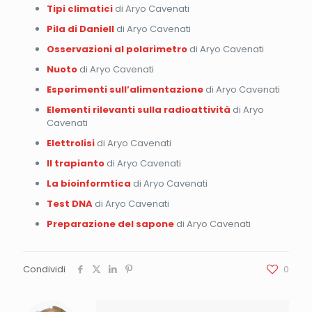
Tipi climatici
di Aryo Cavenati
Pila di Daniell
di Aryo Cavenati
Osservazioni al polarimetro
di Aryo Cavenati
Nuoto
di Aryo Cavenati
Esperimenti sull’alimentazione
di Aryo Cavenati
Elementi rilevanti sulla radioattività
di Aryo
Cavenati
Elettrolisi
di Aryo Cavenati
Il trapianto
di Aryo Cavenati
La bioinformtica
di Aryo Cavenati
Test DNA
di Aryo Cavenati
Preparazione del sapone
di Aryo Cavenati
Condividi
0