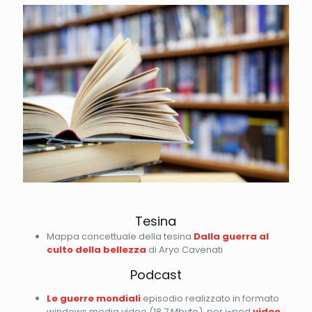
Tesina
Mappa concettuale della tesina
Dalla guerra al
culto della bellezza
di Aryo Cavenati
Podcast
Le guerre mondiali
episodio realizzato in formato
windows media video
(18,7 Mbyte), per i-pod
video