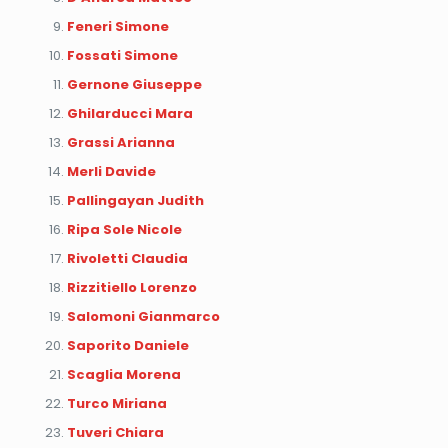
Feneri Simone
Fossati Simone
Gernone Giuseppe
Ghilarducci Mara
Grassi Arianna
Merli Davide
Pallingayan Judith
Ripa Sole Nicole
Rivoletti Claudia
Rizzitiello Lorenzo
Salomoni Gianmarco
Saporito Daniele
Scaglia Morena
Turco Miriana
Tuveri Chiara