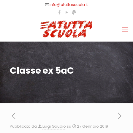
info@atuttascuola.it
Classe ex 5aC
Pubblicato da
Luigi Gaudio
su
27 Gennaio 2019