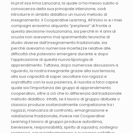
la prof.ssa Irma Lanucara, la quale ci ha messo subito a
conoscenza della sua principale intenzione, cioè
introdurre in ambito didattico un nuovo metodo di
insegnamento: il Cooperative Learning. All’inizio io e i miei
compagni eravamo alquanto “perplessi” di fronte a
questa decisione rivoluzionaria, sia perché in 4 anni di
scuola non avevamo mai sperimentato tecniche di
studio diverse dall’insegnamento tradizionale, sia
perché avevamo numerose incertezze relative alle
difficoltà che potevano emergere durante e dopo
l’applicazione di questa nuova tipologia di
apprendimento. Tuttavia, dopo numerose discussioni a
riguardo, la nostra insegnante grazie alla sua tenacia,
alla sua capacità di saper ascoltare noi ragazzi e
soprattutto con la sua pazienza, è riuscita a farci capire
quale sia l’importanza dei gruppi di apprendimento
cooperativo, oltre a ciò che lo differenzia dal tradizionale
metodo didattico. Infatti, se il lavoro di gruppo abituale o
classico produce sostanzialmente competizione tra i
ragazzi, mancanza di confronto, emarginazione e
valutazione tradizionale, invece nel Cooperative
Learning il lavoro di gruppo produce autostima,
benessere, responsabilità, spirito di squadra, sostegno
reciproco, equa partecipazione e successo collettivo