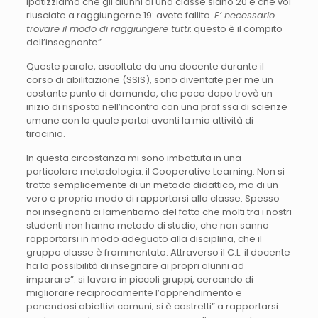
Ipotizziamo che gli alunni di una classe siano 20 e che voi
riusciate a raggiungerne 19: avete fallito.
E’ necessario
trovare il modo di raggiungere tutti
: questo è il compito
dell’insegnante”.
Queste parole, ascoltate da una docente durante il
corso di abilitazione (SSIS), sono diventate per me un
costante punto di domanda, che poco dopo trovò un
inizio di risposta nell’incontro con una prof.ssa di scienze
umane con la quale portai avanti la mia attività di
tirocinio.
In questa circostanza mi sono imbattuta in una
particolare metodologia: il Cooperative Learning. Non si
tratta semplicemente di un metodo didattico, ma di un
vero e proprio modo di rapportarsi alla classe. Spesso
noi insegnanti ci lamentiamo del fatto che molti tra i nostri
studenti non hanno metodo di studio, che non sanno
rapportarsi in modo adeguato alla disciplina, che il
gruppo classe è frammentato. Attraverso il C.L. il docente
ha la possibilità di insegnare ai propri alunni ad
imparare”: si lavora in piccoli gruppi, cercando di
migliorare reciprocamente l’apprendimento e
ponendosi obiettivi comuni; si è costretti” a rapportarsi