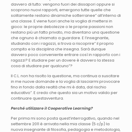
davvero di tutto: vengono fuori dei dissapori oppure si
scoprono nuovi rapporti, emergono tutte quelle che
solitamente restano dinamiche sotterranee” all’interno di
una classe. E viene fuori anche la voglia di mettersi in
gioco: le proprie debolezze o le proprie passioni non
restano più un fatto privato, ma diventano una questione
che ognuno è chiamato a guardare. E l’insegnante,
studiando con i ragazzi, si trova a riscoprire” il proprio
compito e la disciplina che insegna. Sarà dunque
davvero poco conveniente entrare così in rapporto con i
ragazzi? E studiare per un dovere è davvero la stessa
cosa di studiare per qualcuno”?
Il C.L. non ha risolto la questione, ma continua a suscitare
in me nuove domande e la voglia di lasciarmi provocare
fino in fondo dalla realtà che mi è data, dal rischio
educativo”. E credo che questo sia un motivo valido per
continuare questavventura.
Perché utilizzare il Cooperative Learning?
Per prima mi sono posta quest’interrogativo, quando nel
settembre 2011 è arrivata nella mia classe (5 c/p) la
nuova insegnante di filosofia, pedagogia e metodologia,