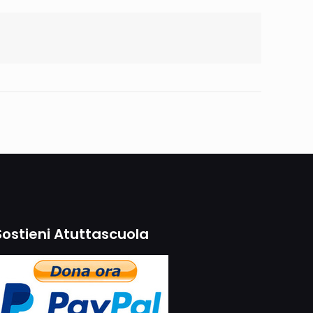
Sostieni Atuttascuola