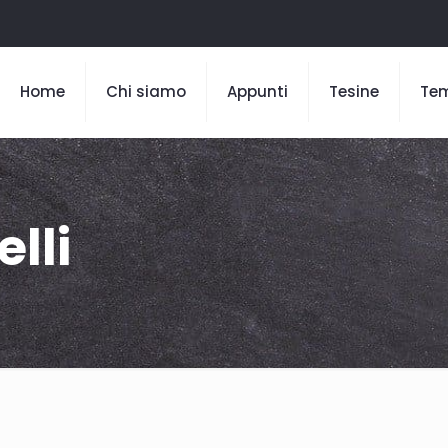
Home
Chi siamo
Appunti
Tesine
Te
lli