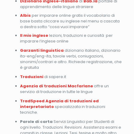
Dizionario inglese-italiano
di
Bab.la
portale di
apprendimento delle lingue straniere
Albis
per imparare online gratis il vocabolario di
base basta cliccare su inglese nel menu a cascata
a destra sotto “cosa vuoi imparare”
Il mio inglese
lezioni, traduzioni e curiosità per
imparare l’inglese online
Garzanti linguistica
dizionario italiano, dizionario
ita-eng/eng-ita, tavole verbi, coniugazioni,
sinonimi/contrari e altro. Richiede registrazione, che
è gratuita
Traduzioni
di sapere.it
Agenzia di traduzioni Macfarlane
offre un
servizio di traduzione in tutte le lingue
TradSpeed Agenzia di traduzioni ed
interpretariato
specializzata in traduzioni
tecniche.
Parole di carta
Servizi Linguistici per Studenti di
ogni livello. Traduzioni. Revisioni. Assistenza esami e
compiti in classe. Lezioni. Tesi, tesine e molto altro