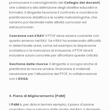
promuovere il coinvolgimento del
Collegio dei docenti
,
che collabora alla definizione degli obiettivi educativi e
formativi. Il dirigente favorisce il confronto e coordina la
pianificazione didattica e le scelte metodologiche, che
saranno poi declinate nelle attività curricolari ed
extracurricolari.
Coerenza con il RAV
: Il PTOF deve essere coerente con
quanto emerso nel RAV. Se il RAV ha evidenziato difficoltà
in determinate aree, come ad esempio la dispersione
scolastica o la mancanza di inclusione, il PTOF dovrà
includere azioni concrete per affrontare queste criticità.
Gestione delle risorse
: Il dirigente si occupa anche di
pianificare le risorse umane, finanziarie e materiali
necessarie per l’attuazione del PTOF, in collaborazione
con il
DSGA
.
3. Piano di Miglioramento (
PdM
)
Il
PdM
è, per dirla in termini semplici, il piano d’azione
operativo che si sviluppa dalle analisi del RAV. Il dirigente