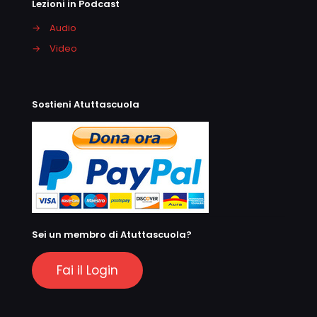
Lezioni in Podcast
→
Audio
→
Video
Sostieni Atuttascuola
Sei un membro di Atuttascuola?
Fai il Login