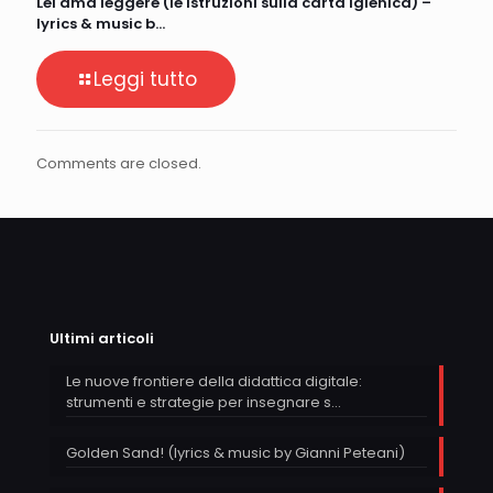
Lei ama leggere (le istruzioni sulla carta igienica) –
lyrics & music b…
Leggi tutto
Comments are closed.
Ultimi articoli
Le nuove frontiere della didattica digitale:
strumenti e strategie per insegnare s…
Golden Sand! (lyrics & music by Gianni Peteani)