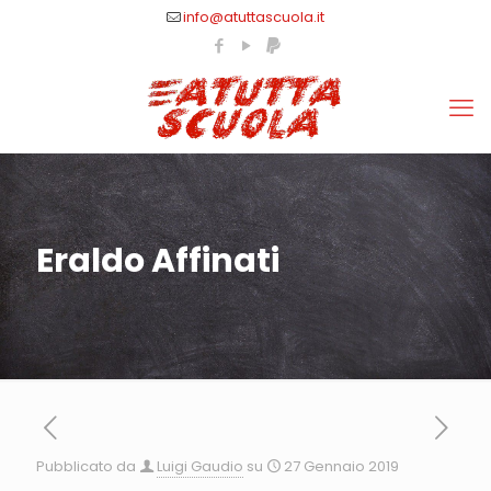
info@atuttascuola.it
Eraldo Affinati
Pubblicato da
Luigi Gaudio
su
27 Gennaio 2019