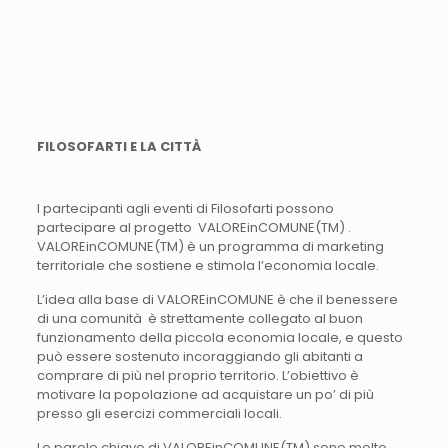
FILOSOFARTI E LA CITTÀ
I partecipanti agli eventi di Filosofarti possono
partecipare al progetto VALOREinCOMUNE(TM) .
VALOREinCOMUNE(TM) è un programma di marketing
territoriale che sostiene e stimola l’economia locale.
L’idea alla base di VALOREinCOMUNE è che il benessere
di una comunità è strettamente collegato al buon
funzionamento della piccola economia locale, e questo
può essere sostenuto incoraggiando gli abitanti a
comprare di più nel proprio territorio. L’obiettivo è
motivare la popolazione ad acquistare un po’ di più
presso gli esercizi commerciali locali.
Le parole chiave di VALOREinCOMUNE(TM) sono molto