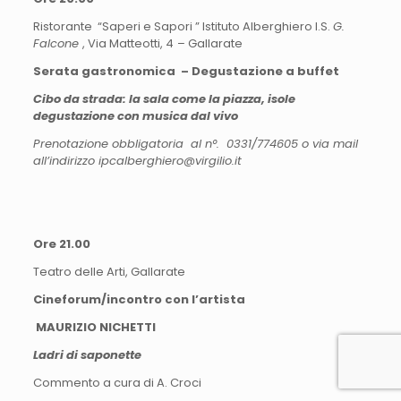
Ristorante “Saperi e Sapori ” Istituto Alberghiero I.S.
G.
Falcone
, Via Matteotti, 4
– Gallarate
Serata gastronomica – Degustazione a buffet
Cibo da strada: la sala come la piazza, isole
degustazione con musica dal vivo
Prenotazione obbligatoria al n°. 0331/774605 o via mail
all’indirizzo
ipcalberghiero@virgilio.it
Ore 21.00
Teatro delle Arti, Gallarate
Cineforum/incontro con l’artista
MAURIZIO NICHETTI
Ladri di saponette
Commento a cura di A. Croci