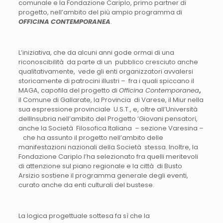
comunale e la Fondazione Cariplo, primo partner di
progetto, nell’ambito del più ampio programma di
OFFICINA CONTEMPORANEA
.
L’iniziativa, che da alcuni anni gode ormai di una
riconoscibilità da parte di un pubblico cresciuto anche
qualitativamente, vede gli
enti organizzatori avvalersi
storicamente di patrocini illustri – fra i quali spiccano il
MAGA,
capofila del progetto di
Officina Contemporanea
,
il Comune di Gallarate, la Provincia di Varese, il Miur nella
sua espressione provinciale U.S.T., e, oltre all’Università
dellInsubria nell’ambito del Progetto ‘Giovani pensatori,
anche la Società Filosofica Italiana – sezione Varesina –
che ha assunto il progetto nell’ambito delle
manifestazioni nazionali della Società stessa. Inoltre, la
Fondazione Cariplo l’ha selezionato fra quelli meritevoli
di attenzione sul piano regionale e la città di Busto
Arsizio sostiene il programma generale degli eventi,
curato anche da enti culturali del bustese.
La logica progettuale sottesa fa sì che la