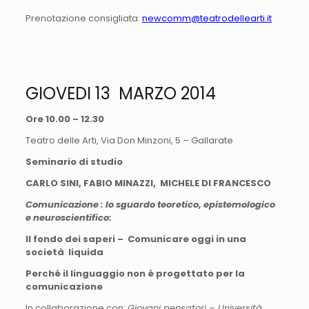
Prenotazione consigliata:
newcomm@teatrodellearti.it
GIOVEDI 13 MARZO 2014
Ore 10.00 – 12.30
Teatro delle Arti, Via Don Minzoni, 5 – Gallarate
Seminario di studio
CARLO SINI, FABIO MINAZZI, MICHELE DI FRANCESCO
Comunicazione : lo sguardo teoretico, epistemologico
e neuroscientifico:
Il fondo dei saperi – Comunicare oggi in una
società liquida
Perché il linguaggio non è progettato per la
comunicazione
In collaborazione con:
Giovani pensatori – Università