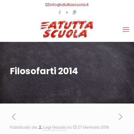
info@atuttascuola.it
Filosofarti 2014
Pubblicato da
Luigi Gaudio
su
27 Gennaio 2019