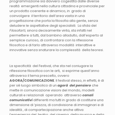
programmazione sia davvero cogestita dalle diverse
realtà emergenti nella cultura cittadina e provinciale per
un prodotto coerente e dinamico, in grado di
coinvolgere il territorio dell’area vasta in una
progettazione che porta la filosofia alla gente, senza
deludere le aspettative degli specialisti. La sfida del
Filosofarti,
sinora decisamente vinta, sta infatti nel
permettere a tutti, dal bambino alladulto, dall’esperto al
semplice curioso, di confrontarsi con la riflessione
filosofica e di farlo attraverso modalità interattive e
innovative senza snaturare la complessità della teoresi.
La specificità del Festival, che sta nel coniugare la
riflessione filosofica con le arti, si esprime quest’anno
attraverso il tema prescelto, ovvero
AGORA/COMUNICAZIONE
. Il festival stesso, in effetti, è di
per sé luogo simbolico di un
agorà del pensiero
che
mette in comunicazione visioni del mondo, modelli
culturali e relazionali operando attraverso
canali
comunicativi
differenti ma tutti in grado di costituire una
dimensione di ‘piazza, di condivisione di immaginari e di
idealità , di compartecipazione anche attiva:
l’esperienza del teatro, del cinema, della musica e della