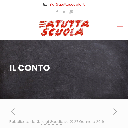
info@atuttascuola.it
IL CONTO
Pubblicato da
Luigi Gaudio
su
27 Gennaio 2019