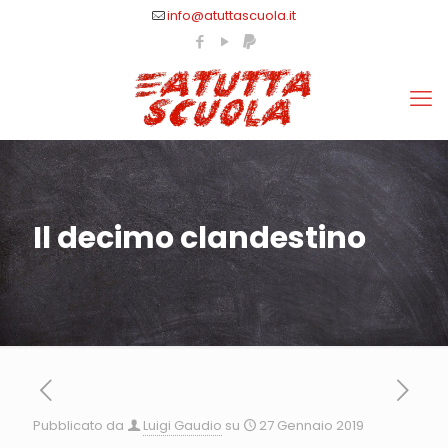
info@atuttascuola.it
Il decimo clandestino
Pubblicato da
Luigi Gaudio
su
27 Gennaio 2019