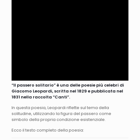
“Il passero solitario” è una delle poesie più celebri di
Giacomo Leopardi, scritta nel 1829 e pubblicata nel
1831 nella raccolta “Canti”.
In questa poesia, Leopardi riflette sul tema della
solitudine, utilizzando la figura del passero come
simbolo della propria condizione esistenziale.
Ecco il testo completo della poesia: