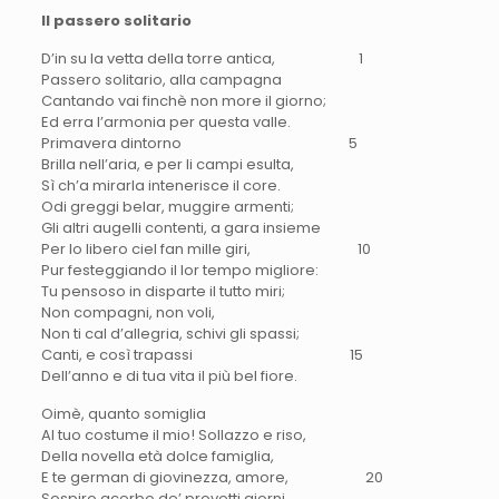
Il passero solitario
D’in su la vetta
della
torre antica
, 1
Passero solitario
, alla campagna
Cantando vai finchè non more il giorno
;
Ed erra l’armonia per questa valle.
Primavera dintorno 5
Brilla
nell’aria, e per li campi esulta,
Sì ch’a mirarla intenerisce il core.
Odi greggi belar, muggire armenti;
Gli altri augelli contenti, a gara insieme
Per lo libero ciel fan mille giri, 10
Pur festeggiando
il lor
tempo migliore:
Tu pensoso in disparte il tutto miri;
Non compagni, non voli,
Non ti cal d’allegria, schivi gli spassi;
Canti, e così trapassi 15
Dell’anno e di tua vita il più bel fiore.
Oimè, quanto somiglia
Al tuo costume il mio!
Sollazzo e riso
,
Della novella età dolce famiglia,
E te german di giovinezza, amore, 20
Sospiro acerbo de’
provetti giorni
,