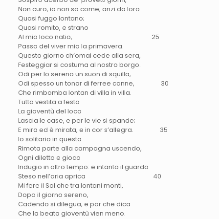
Non curo, io non so come;
anzi da loro
Quasi fuggo lontano;
Quasi romito, e strano
Al mio loco natio, 25
Passo del viver mio la primavera.
Questo giorno ch’omai cede alla sera,
Festeggiar si costuma al nostro borgo.
Odi per lo sereno un suon di squilla,
Odi spesso un tonar di
ferree canne
, 30
Che rimbomba lontan di villa in villa.
Tutta vestita a festa
La gioventù del loco
Lascia le case, e per le vie si spande;
E mira ed è mirata, e in cor s’allegra.
35
Io
solitario
in questa
Rimota parte alla campagna uscendo,
Ogni diletto e gioco
Indugio in altro tempo:
e intanto il guardo
Steso nell’aria
aprica
40
Mi fere il Sol che tra lontani monti,
Dopo il giorno sereno,
Cadendo si dilegua, e par che dica
Che la beata gioventù vien meno.