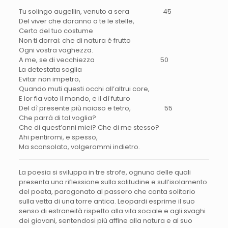
Tu solingo augellin, venuto a sera 45
Del viver che daranno a te le stelle,
Certo
del tuo costume
Non ti dorrai;
che di natura è frutto
Ogni vostra vaghezza.
A me, se di vecchiezza 50
La detestata soglia
Evitar non impetro,
Quando muti questi occhi all’altrui core,
E lor fia voto il mondo, e il dì futuro
Del dì presente più noioso e tetro, 55
Che parrà
di tal voglia?
Che di quest’anni miei? Che di me stesso?
Ahi pentiromi, e spesso,
Ma sconsolato, volgerommi indietro.
La poesia si sviluppa in tre strofe, ognuna delle quali
presenta una riflessione sulla solitudine e sull’isolamento
del poeta, paragonato al passero che canta solitario
sulla vetta di una torre antica. Leopardi esprime il suo
senso di estraneità rispetto alla vita sociale e agli svaghi
dei giovani, sentendosi più affine alla natura e al suo