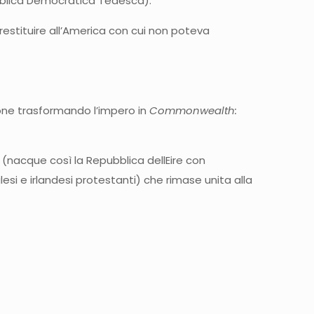
ubblica Democratica Tedesca).
restituire all’America con cui non poteva
ione trasformando l’impero in
Commonwealth:
(nacque così la Repubblica dellEire con
esi e irlandesi protestanti) che rimase unita alla