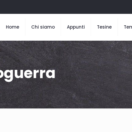
Home
Chi siamo
Appunti
Tesine
Te
oguerra