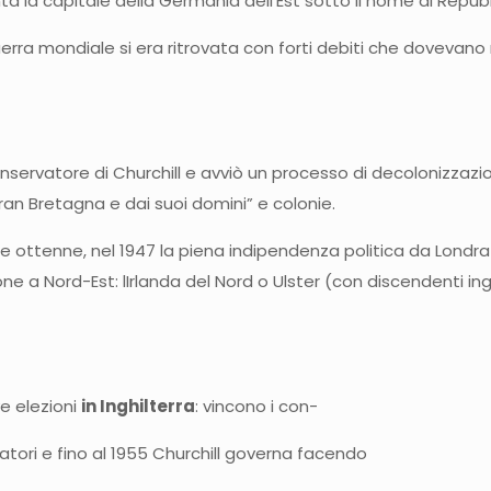
ta la capitale della Germania dell’Est sotto il nome di Rep
rra mondiale si era ritrovata con forti debiti che dovevano 
onservatore di Churchill e avviò un processo di decolonizzaz
an Bretagna e dai suoi domini” e colonie.
ttenne, nel 1947 la piena indipendenza politica da Londra 
 a Nord-Est: lIrlanda del Nord o Ulster (con discendenti ingl
e elezioni
in Inghilterra
: vincono i con-
atori e fino al 1955 Churchill governa facendo