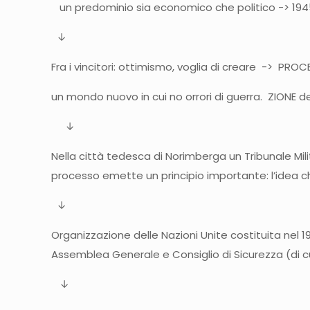
un predominio sia economico che politico -> 194
↓
Fra i vincitori: ottimismo, voglia di creare -> P
un mondo nuovo in cui no orrori di guerra. ZIONE d
↓
Nella città tedesca di Norimberga un Tribunale Mi
processo emette un principio importante: l’idea ch
↓
Organizzazione delle Nazioni Unite costituita nel 194
Assemblea Generale e Consiglio di Sicurezza (di cui
↓