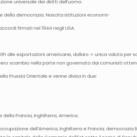
zione universale dei diritti dell’uomo:
e della democrazia. Nascita istituzioni economi-
accordi firmati nel 1944 negli USA.
lth
alle esportazioni americane, dollaro = unica valuta per 
libero scambio nella parte non governata dai comunisti otten
lla Prussia Orientale e venne divisa in due:
lla Francia, Inghilterra, America.
occupazione dell’America, Inghilterra e Francia; democrazia lib