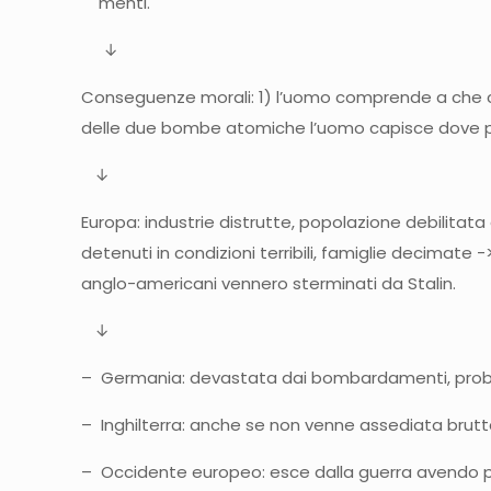
menti.
↓
Conseguenze morali: 1) l’uomo comprende a che cosa
delle due bombe atomiche l’uomo capisce dove può
↓
Europa: industrie distrutte, popolazione debilitata 
detenuti in condizioni terribili, famiglie decimate -
anglo-americani vennero sterminati da Stalin.
↓
– Germania: devastata dai bombardamenti, problema 
– Inghilterra: anche se non venne assediata brutt
– Occidente europeo: esce dalla guerra avendo per