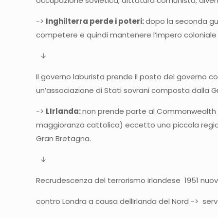
occupazione sovietica; dittatura comunista; diven
->
Inghilterra perde i poteri:
dopo la seconda gue
competere e quindi mantenere l’impero coloniale
↓
Il governo laburista prende il posto del governo c
un’associazione di Stati sovrani composta dalla Gr
->
LIrlanda:
non prende parte al Commonwealth e o
maggioranza cattolica) eccetto una piccola regione
Gran Bretagna.
↓
Recrudescenza del terrorismo irlandese 1951 nuov
contro Londra a causa dellIrlanda del Nord -> serv