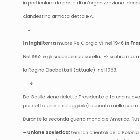
in particolare da parte di un’organizzazione decol
clandestina armata detta IRA.
↓
In Inghilterra
muore Re Giorgio VI nel 1946
in Fra
Nel 1952 e gli succede sua sorella: -> si ritira ma,
la Regina Elisabetta II (attuale) nel 1958.
↓
De Gaulle viene rieletto Presidente e fa una nuova
per sette anni e rieleggibile) accentra nelle sue m
Durante la seconda guerra mondiale America, Russia 
– Unione Sovietica:
territori orientali della Polon