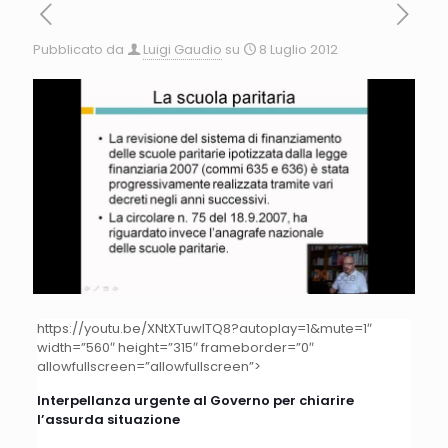
Pubblicato da
Luigi Gaudio
su
8 Luglio 2012
https://youtu.be/XNtXTuwITQ8?autoplay=1&mute=1″
width=”560″ height=”315″ frameborder=”0″
allowfullscreen=”allowfullscreen”>
Interpellanza urgente al Governo per chiarire
l’assurda situazione