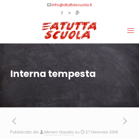
info@atuttascuola.it
Interna tempesta
Pubblicato da
Miriam Gaudio
su
27 Gennaio 2019