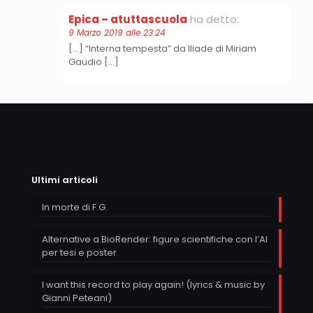
Epica – atuttascuola
ha detto:
9 Marzo 2019 alle 23:24
[…] “Interna tempesta” da Iliade di Miriam
Gaudio […]
Ultimi articoli
In morte di F.G.
Alternative a BioRender: figure scientifiche con l’AI
per tesi e poster
I want this record to play again! (lyrics & music by
Gianni Peteani)