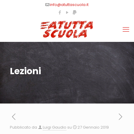
info@atuttascuola.it
Lezioni
Pubblicato da
Luigi Gaudio
su
27 Gennaio 2019