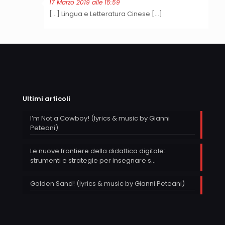
17 Marzo 2019 alle 15:59
[…] Lingua e Letteratura Cinese […]
Ultimi articoli
I’m Not a Cowboy! (lyrics & music by Gianni
Peteani)
Le nuove frontiere della didattica digitale:
strumenti e strategie per insegnare s…
Golden Sand! (lyrics & music by Gianni Peteani)