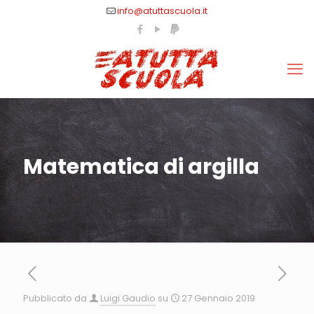
info@atuttascuola.it
Matematica di argilla
Pubblicato da
Luigi Gaudio
su
27 Gennaio 2019