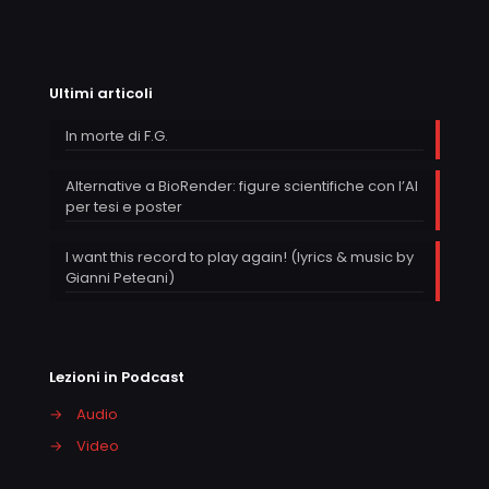
Ultimi articoli
In morte di F.G.
Alternative a BioRender: figure scientifiche con l’AI
per tesi e poster
I want this record to play again! (lyrics & music by
Gianni Peteani)
Lezioni in Podcast
→
Audio
→
Video