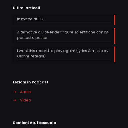
Ultimi articoli
In morte di F.G.
Alternative a BioRender: figure scientifiche con l’AI
per tesi e poster
I want this record to play again! (lyrics & music by
Gianni Peteani)
Lezioni in Podcast
→
Audio
→
Video
Sostieni Atuttascuola