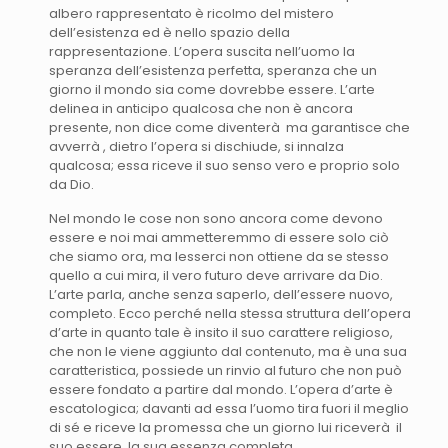
albero rappresentato è ricolmo del mistero
dell’esistenza ed è nello spazio della
rappresentazione. L’opera suscita nell’uomo la
speranza dell’esistenza perfetta, speranza che un
giorno il mondo sia come dovrebbe essere. L’arte
delinea in anticipo qualcosa che non è ancora
presente, non dice come diventerà ma garantisce che
avverrà , dietro l’opera si dischiude, si innalza
qualcosa; essa riceve il suo senso vero e proprio solo
da Dio.
Nel mondo le cose non sono ancora come devono
essere e noi mai ammetteremmo di essere solo ciò
che siamo ora, ma lesserci non ottiene da se stesso
quello a cui mira, il vero futuro deve arrivare da Dio.
L’arte parla, anche senza saperlo, dell’essere nuovo,
completo. Ecco perché nella stessa struttura dell’opera
d’arte in quanto tale è insito il suo carattere religioso,
che non le viene aggiunto dal contenuto, ma è una sua
caratteristica, possiede un rinvio al futuro che non può
essere fondato a partire dal mondo. L’opera d’arte è
escatologica; davanti ad essa l’uomo tira fuori il meglio
di sé e riceve la promessa che un giorno lui riceverà il
suo essere, la sua essenza completa.