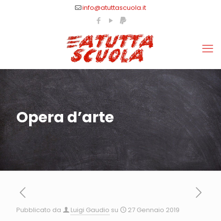
info@atuttascuola.it
Opera d’arte
Pubblicato da
Luigi Gaudio
su
27 Gennaio 2019