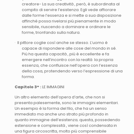
creatore- La sua creatività , però, è subordinata al
compito di servire l’esistenza. Egli vede affiorare
dalle forme l’essenza e si mette a sua disposizione
affinché possa rivelarsi più pienamente in modo
sensibile, riuscendo a dominare e ordinare le
forme, trionfando sulla natura.
· Il pittore coglie così anche se stesso. L’uomo è
capace di rispondere alle cose del mondo in sé.
Più ha questa capacità , più è eccellente e fa
emergere nell’incontro con la realtà la propria
essenza, che confluisce nell’opera con l’essenza
della cosa, protendendo verso l’espressione di una
forma.
Capitolo 3° :
LE IMMAGINI
Un altro elemento dell’opera d’arte, che non si
presenta palesemente, sono le immagini elementari.
Un esempio è la forma del filo, che ha un senso
immediato ma anche uno strato più profondo in
quanto immagine dell’esistenza; questa, possedendo
estensione e complessità , viene così condensata in
una figura circoscritta, molto più comprensibile