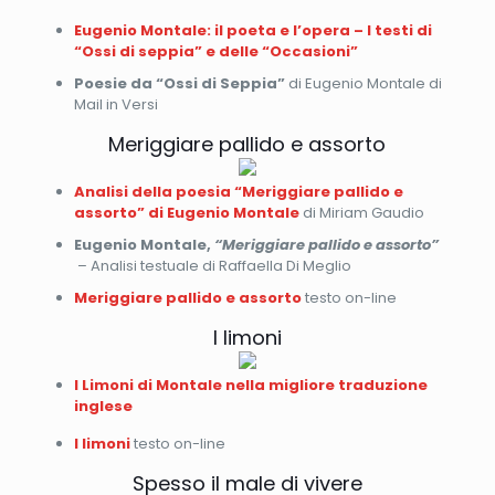
Eugenio Montale: il poeta e l’opera – I testi di
“Ossi di seppia” e delle “Occasioni”
Poesie da “Ossi di Seppia”
di Eugenio Montale di
Mail in Versi
Meriggiare pallido e assorto
Analisi della poesia “Meriggiare pallido e
assorto” di Eugenio Montale
di Miriam Gaudio
Eugenio Montale,
“Meriggiare pallido e assorto”
– Analisi testuale di Raffaella Di Meglio
Meriggiare pallido e assorto
testo on-line
I limoni
I Limoni di Montale nella migliore traduzione
inglese
I limoni
testo on-line
Spesso il male di vivere