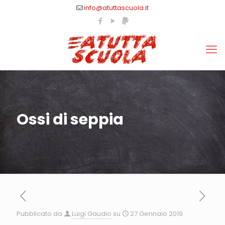
info@atuttascuola.it
Ossi di seppia
Pubblicato da
Luigi Gaudio
su
27 Gennaio 2019