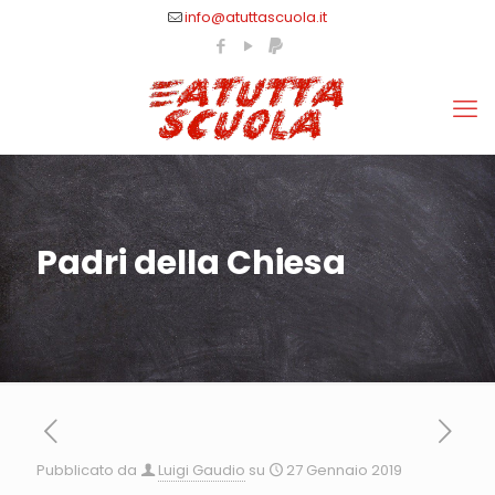
info@atuttascuola.it
Padri della Chiesa
Pubblicato da
Luigi Gaudio
su
27 Gennaio 2019