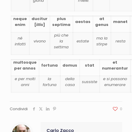
gloria
miele.
neque
ducitur
plus
at
aestas
manet
enim
[
illis
]
septima
genus
più che
né
ma la
vivono
la
estate
resta
infatti
stirpe
settima
multosque
et
fortuna
domus
stat
per annos
numerantur
e per molti
la
della
e si possono
sussiste
anni
fortuna
casa
enumerare
Condividi
0
Carlo Zacco