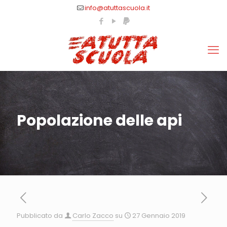
info@atuttascuola.it
Popolazione delle api
Pubblicato da
Carlo Zacco
su
27 Gennaio 2019