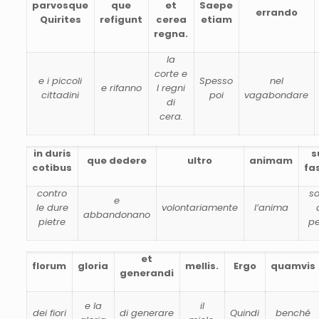
parvosque
que
et
Saepe
errando
Quirites
refigunt
cerea
etiam
regna.
la
corte e
e i piccoli
Spesso
nel
e rifanno
I regni
cittadini
poi
vagabondare
di
cera.
in duris
s
que dedere
ultro
animam
cotibus
fa
contro
so
e
le dure
volontariamente
l’anima
abbandonano
pietre
pe
et
florum
gloria
mellis.
Ergo
quamvis
generandi
e la
il
dei fiori
di generare
Quindi
benché