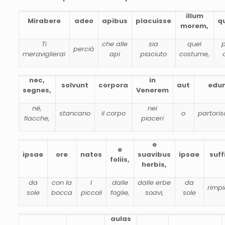
illum
Mirabere
adeo
apibus
placuisse
q
morem,
Ti
che alle
sia
quel
perciò
meraviglierai
api
piaciuto
costume,
nec,
in
solvunt
corpora
aut
edu
segnes,
Venerem
né,
nei
stancano
il corpo
o
partori
fiacche,
piaceri
e
e
ipsae
ore
natos
suavibus
ipsae
suff
foliis,
herbis,
da
con la
I
dalle
dalle erbe
da
rimp
sole
bocca
piccoli
foglie,
soavi,
sole
aulas