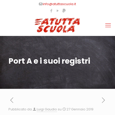
info@atuttascuola.it
Port A e i suoi registri
Pubblicato da
Luigi Gaudio
su
27 Gennaio 2019