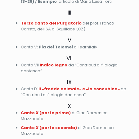
13-28) / Esempio
articolo di Maria Luisa Torti
III
Terzo canto del Purgatorio
del prof. Franco
Caristo, dellISA di Squillace (CZ)
V
Canto V:
Pia dei Tolomei
di learnitaly
VII
Canto VII
Indico legno
da “Contributi di filologia
dantesca”
IX
Canto IX
Il «freddo animale» e «la concubina»
da
“Contributi di filologia dantesca”
X
Canto X (parte prima)
di Gian Domenico
Mazzocato
Canto X (parte seconda)
di Gian Domenico
Mazzocato