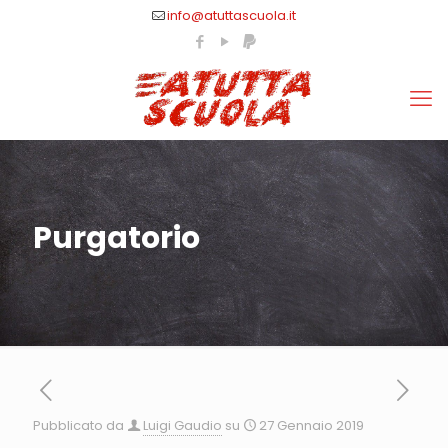
info@atuttascuola.it
Purgatorio
Pubblicato da
Luigi Gaudio
su
27 Gennaio 2019