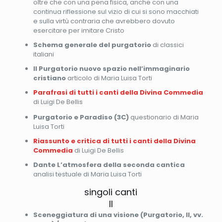
oltre che con una pena fisica, anche con una
continua riflessione sul vizio di cui si sono macchiati
e sulla virtù contraria che avrebbero dovuto
esercitare per imitare Cristo
Schema generale del purgatorio
di classici
italiani
Il Purgatorio nuovo spazio nell’immaginario
cristiano
articolo di Maria Luisa Torti
Parafrasi di tutti i canti della Divina Commedia
di Luigi De Bellis
Purgatorio e Paradiso (3C)
questionario di Maria
Luisa Torti
Riassunto e critica di tutti i canti della Divina
Commedia
di Luigi De Bellis
Dante L’atmosfera della seconda cantica
analisi testuale di Maria Luisa Torti
singoli canti
II
Sceneggiatura di una visione (Purgatorio, II, vv.