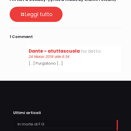
Leggi tutto
1 Comment
Dante – atuttascuola
ha detto:
24 Marzo 2019 alle 6:34
[…] Purgatorio […]
Ultimi articoli
In morte di F.G.