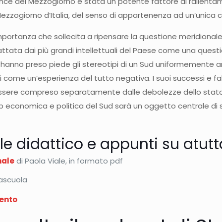
rmance del Mezzogiorno è stata un potente fattore di rallent
l Mezzogiorno d’Italia, del senso di appartenenza ad un’unica
mportanza che sollecita a ripensare la questione meridiona
tata dai più grandi intellettuali del Paese come una question
o, hanno preso piede gli stereotipi di un Sud uniformemente a
 come un’esperienza del tutto negativa. I suoi successi e fall
ssere compreso separatamente dalle debolezze dello stato i
rship economica e politica del Sud sarà un oggetto centrale di 
le didattico e appunti su atut
nale
di Paola Viale, in formato pdf
tascuola
cento