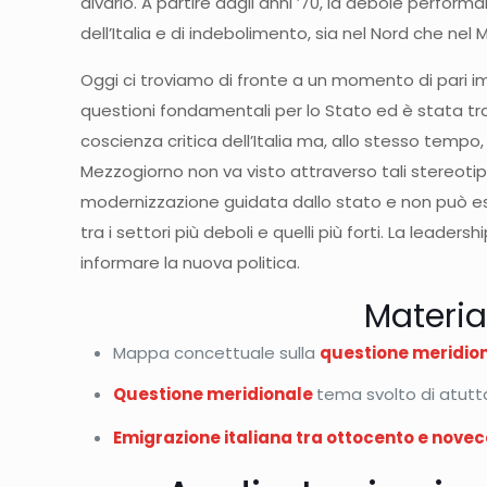
divario. A partire dagli anni ’70, la debole perfo
dell’Italia e di indebolimento, sia nel Nord che ne
Oggi ci troviamo di fronte a un momento di pari i
questioni fondamentali per lo Stato ed è stata trat
coscienza critica dell’Italia ma, allo stesso temp
Mezzogiorno non va visto attraverso tali stereotipi
modernizzazione guidata dallo stato e non può e
tra i settori più deboli e quelli più forti. La leade
informare la nuova politica.
Materia
Mappa concettuale sulla
questione meridio
Questione meridionale
tema svolto di atut
Emigrazione italiana tra ottocento e nove