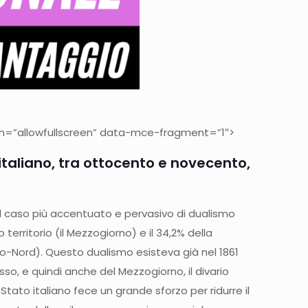
en=”allowfullscreen” data-mce-fragment=”1″>
italiano, tra ottocento e novecento,
e
e il caso più accentuato e pervasivo di dualismo
 territorio (il Mezzogiorno) e il 34,2% della
ro-Nord). Questo dualismo esisteva già nel 1861
so, e quindi anche del Mezzogiorno, il divario
ato italiano fece un grande sforzo per ridurre il