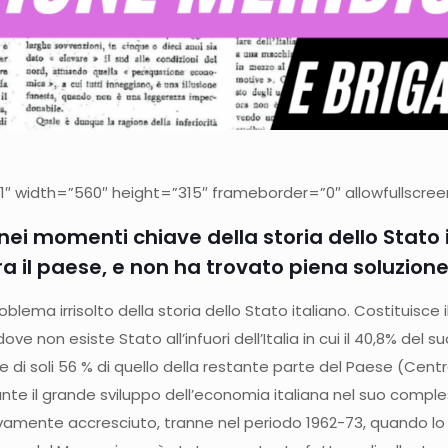
″ width=”560″ height=”315″ frameborder=”0″ allowfullscre
nei momenti chiave della storia dello Stato 
a il paese, e non ha trovato piena soluzion
blema irrisolto della storia dello Stato italiano. Costituisc
 non esiste Stato all’infuori dell’Italia in cui il 40,8% del suo
 di soli 56 % di quello della restante parte del Paese (Cent
nte il grande sviluppo dell’economia italiana nel suo comples
amente accresciuto, tranne nel periodo 1962-73, quando lo St