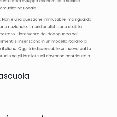
amento dello sviluppo economico e sociale
 comunità nazionale.
le. Non è una questione immutabile, ma riguarda
e nazionale. I meridionalisti sono stati la
rretrato. L’intervento del dopoguerra nel
imenti si inseriscono in un modello italiano di
taliano. Oggi è indispensabile un nuovo patto
studio se gli intellettuali dovranno contribuire a
tascuola