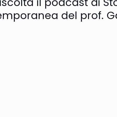
ascolta il podcast di 
emporanea del prof. G