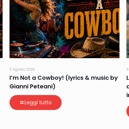
5 Agosto 2026
5
I’m Not a Cowboy! (lyrics & music by
Gianni Peteani)
Leggi tutto