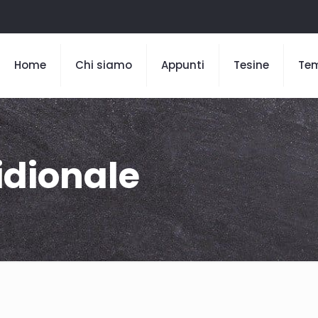
Home
Chi siamo
Appunti
Tesine
Te
idionale