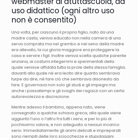
webmaster di atuttascuola, ad
uso didattico (ogni altro uso
non è consentito)
Una volta, per ciascuno il proprio figlio, nato da una
madre casta, veniva educato non nella camera di una
serva comprata ma nel grembo e nel seno della madre
era allevato, la cui gloria maggiore era proteggere la
casa e servire i figli. Inoltre veniva scelta qualche parente
anziana, ai costumi integerrimi e sperimentati della
quale venisse affidata tutta la prole della stessa famiglia;
davanti alla quale né era lecito dire quanto sembrava
turpe da dire, né fare ciò che sembrava disonesto da
fare. E governava non solo gli studi e gli impegni ma
anche i passatempi e gli svaghi dei ragazzi con un certa
autorevolezza e discrezione.
Mentre adesso il bambino, appena nato, viene
consegnato a qualche schiava greca, alla quale viene
aggiunto l’uno o l’altro fra tutti i servi, e per lo più di
pochissimo valore, e non adeguato a nessun incarico
serio. Immediatamente gli animi delicati e impreparati
sono riempiti delle loro sciocchezze e stupidaggini.