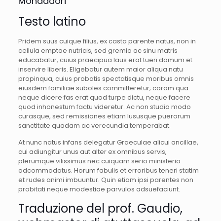
Mondadori”
Testo latino
Pridem suus cuique filius, ex casta parente natus, non in
cellula emptae nutricis, sed gremio ac sinu matris
educabatur, cuius praecipua laus erat tueri domum et
inservire liberis. Eligebatur autem maior aliqua natu
propinqua, cuius probatis spectatisque moribus omnis
eiusdem familiae suboles committeretur; coram qua
neque dicere fas erat quod turpe dictu, neque facere
quod inhonestum factu videretur. Ac non studia modo
curasque, sed remissiones etiam lususque puerorum
sanctitate quadam ac verecundia temperabat.
At nunc natus infans delegatur Graeculae alicui ancillae,
cui adiungitur unus aut alter ex omnibus servis,
plerumque vilissimus nec cuiquam serio ministerio
adcommodatus. Horum fabulis et erroribus teneri statim
et rudes animi imbuuntur. Quin etiam ipsi parentes non
probitati neque modestiae parvulos adsuefaciunt.
Traduzione del prof. Gaudio,