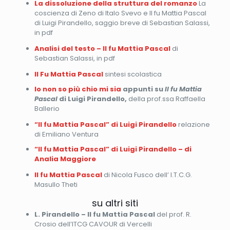
La dissoluzione della struttura del romanzo
La
coscienza di Zeno di Italo Svevo e Il fu Mattia Pascal
di Luigi Pirandello, saggio breve di Sebastian Salassi,
in pdf
Analisi del testo – Il fu Mattia Pascal
di
Sebastian Salassi, in pdf
Il Fu Mattia Pascal
sintesi scolastica
Io non so più chio mi sia
appunti su
Il fu Mattia
Pascal
di Luigi Pirandello,
della prof.ssa Raffaella
Ballerio
“Il fu Mattia Pascal” di Luigi Pirandello
relazione
di Emiliano Ventura
“Il fu Mattia Pascal” di Luigi Pirandello – di
Analia Maggiore
Il fu Mattia Pascal
di Nicola Fusco dell’ I.T.C.G.
Masullo Theti
su altri siti
L. Pirandello – Il fu Mattia Pascal
del prof. R.
Crosio dell’ITCG CAVOUR di Vercelli