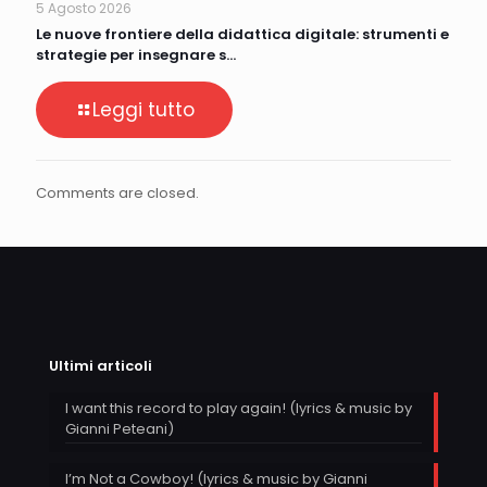
5 Agosto 2026
Le nuove frontiere della didattica digitale: strumenti e
strategie per insegnare s…
Leggi tutto
Comments are closed.
Ultimi articoli
I want this record to play again! (lyrics & music by
Gianni Peteani)
I’m Not a Cowboy! (lyrics & music by Gianni