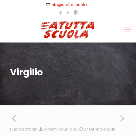
info@atuttascuola.it
Virgilio
Pubblicato da
Miriam Gaudio
su
27 Gennaio 2019