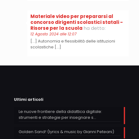
Materiale video per prepararsi al
concorso dirigenti scolastici statali -
Risorse per la scuola
ha detto:
12 Agosto 2024 alle 12:07
[…] Autonomia e flessibilità delle istituzioni
scolastiche […]
Ultimi articoli
Le nuove frontiere della didattica digitale:
strumenti e strategie per insegnare s…
Golden Sand! (lyrics & music by Gianni Peteani)