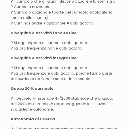
? Il curricolo che gli alunni devono attuare è la somma di:
? Curricolo nazionale
? Curricolo opzionale (parte del curricolo obbligatorio
scelto dalla scuola)
? Curr. nazionale + opzionale = obbligatorio
Discipline e attività facoltative
? Si aggiungono al curricolo obbligatorio
? La loro frequenza non è obbligatoria
Discipline e attività integrative
? Si aggiungono al curricolo obbligatorio
? La loro frequenza è obbligatoria, poiché fanno parte
del curricolo opzionale scelto dalle scuole
Quota 20 % curricolo
? Il Decreto Ministeriale 47/2006 stabilisce che la quota
del 20% del curricolo è appannaggio delle istituzioni
scolastiche autonome.
Autonomia di ricerca
? LAutonomia di sperimentazione e di ricerca, consentita