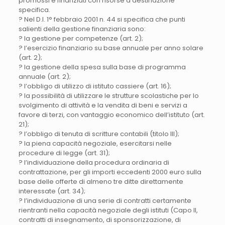
promossi e finanziati con risorse a destinazione
specifica.
? Nel D.I. 1° febbraio 2001 n. 44 si specifica che punti
salienti della gestione finanziaria sono:
? la gestione per competenze (art. 2);
? l’esercizio finanziario su base annuale per anno solare
(art. 2);
? la gestione della spesa sulla base di programma
annuale (art. 2);
? l’obbligo di utilizzo di istituto cassiere (art. 16);
? la possibilità di utilizzare le strutture scolastiche per lo
svolgimento di attività e la vendita di beni e servizi a
favore di terzi, con vantaggio economico dell’istituto (art.
21);
? l’obbligo di tenuta di scritture contabili (titolo III);
? la piena capacità negoziale, esercitarsi nelle
procedure di legge (art. 31);
? l’individuazione della procedura ordinaria di
contrattazione, per gli importi eccedenti 2000 euro sulla
base delle offerte di almeno tre ditte direttamente
interessate (art. 34);
? l’individuazione di una serie di contratti certamente
rientranti nella capacità negoziale degli istituti (Capo II,
contratti di insegnamento, di sponsorizzazione, di