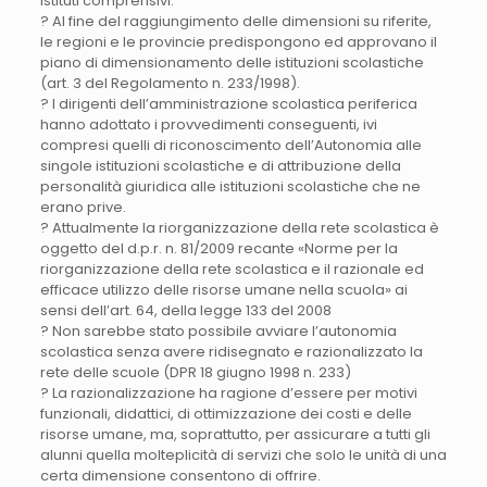
istituti comprensivi.
? Al fine del raggiungimento delle dimensioni su riferite,
le regioni e le provincie predispongono ed approvano il
piano di dimensionamento delle istituzioni scolastiche
(art. 3 del Regolamento n. 233/1998).
? I dirigenti dell’amministrazione scolastica periferica
hanno adottato i provvedimenti conseguenti, ivi
compresi quelli di riconoscimento dell’Autonomia alle
singole istituzioni scolastiche e di attribuzione della
personalità giuridica alle istituzioni scolastiche che ne
erano prive.
? Attualmente la riorganizzazione della rete scolastica è
oggetto del d.p.r. n. 81/2009 recante «Norme per la
riorganizzazione della rete scolastica e il razionale ed
efficace utilizzo delle risorse umane nella scuola» ai
sensi dell’art. 64, della legge 133 del 2008
? Non sarebbe stato possibile avviare l’autonomia
scolastica senza avere ridisegnato e razionalizzato la
rete delle scuole (DPR 18 giugno 1998 n. 233)
? La razionalizzazione ha ragione d’essere per motivi
funzionali, didattici, di ottimizzazione dei costi e delle
risorse umane, ma, soprattutto, per assicurare a tutti gli
alunni quella molteplicità di servizi che solo le unità di una
certa dimensione consentono di offrire.