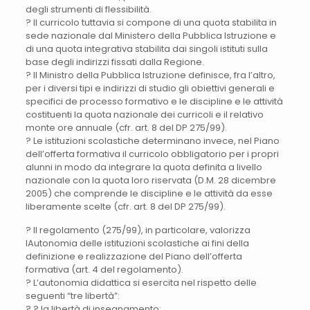
degli strumenti di flessibilità.
? Il curricolo tuttavia si compone di una quota stabilita in
sede nazionale dal Ministero della Pubblica Istruzione e
di una quota integrativa stabilita dai singoli istituti sulla
base degli indirizzi fissati dalla Regione.
? Il Ministro della Pubblica Istruzione definisce, fra l’altro,
per i diversi tipi e indirizzi di studio gli obiettivi generali e
specifici de processo formativo e le discipline e le attività
costituenti la quota nazionale dei curricoli e il relativo
monte ore annuale (cfr. art. 8 del DP 275/99).
? Le istituzioni scolastiche determinano invece, nel Piano
dell’offerta formativa il curricolo obbligatorio per i propri
alunni in modo da integrare la quota definita a livello
nazionale con la quota loro riservata (D.M. 28 dicembre
2005) che comprende le discipline e le attività da esse
liberamente scelte (cfr. art. 8 del DP 275/99).
? Il regolamento (275/99), in particolare, valorizza
lAutonomia delle istituzioni scolastiche ai fini della
definizione e realizzazione del Piano dell’offerta
formativa (art. 4 del regolamento).
? L’autonomia didattica si esercita nel rispetto delle
seguenti “tre libertà”:
? ? la libertà di insegnamento;