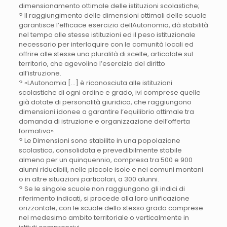
dimensionamento ottimale delle istituzioni scolastiche;
? Il raggiungimento delle dimensioni ottimali delle scuole
garantisce l’efficace esercizio dellAutonomia, dà stabilità
nel tempo alle stesse istituzioni ed il peso istituzionale
necessario per interloquire con le comunità locali ed
offrire alle stesse una pluralità di scelte, articolate sul
territorio, che agevolino l’esercizio del diritto
all’istruzione.
? «LAutonomia […] è riconosciuta alle istituzioni
scolastiche di ogni ordine e grado, ivi comprese quelle
già dotate di personalità giuridica, che raggiungono
dimensioni idonee a garantire l’equilibrio ottimale tra
domanda di istruzione e organizzazione dell’offerta
formativa».
? Le Dimensioni sono stabilite in una popolazione
scolastica, consolidata e prevedibilmente stabile
almeno per un quinquennio, compresa tra 500 e 900
alunni riducibili, nelle piccole isole e nei comuni montani
o in altre situazioni particolari, a 300 alunni.
? Se le singole scuole non raggiungono gli indici di
riferimento indicati, si procede alla loro unificazione
orizzontale, con le scuole dello stesso grado comprese
nel medesimo ambito territoriale o verticalmente in