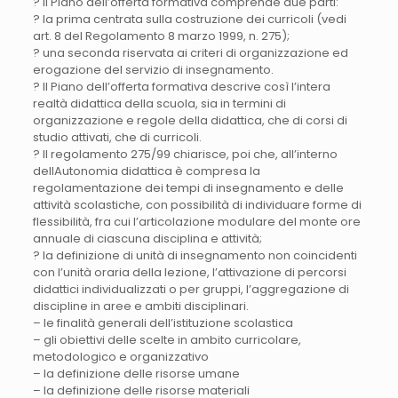
? Il Piano dell’offerta formativa comprende due parti:
? la prima centrata sulla costruzione dei curricoli (vedi
art. 8 del Regolamento 8 marzo 1999, n. 275);
? una seconda riservata ai criteri di organizzazione ed
erogazione del servizio di insegnamento.
? Il Piano dell’offerta formativa descrive così l’intera
realtà didattica della scuola, sia in termini di
organizzazione e regole della didattica, che di corsi di
studio attivati, che di curricoli.
? Il regolamento 275/99 chiarisce, poi che, all’interno
dellAutonomia didattica è compresa la
regolamentazione dei tempi di insegnamento e delle
attività scolastiche, con possibilità di individuare forme di
flessibilità, fra cui l’articolazione modulare del monte ore
annuale di ciascuna disciplina e attività;
? la definizione di unità di insegnamento non coincidenti
con l’unità oraria della lezione, l’attivazione di percorsi
didattici individualizzati o per gruppi, l’aggregazione di
discipline in aree e ambiti disciplinari.
– le finalità generali dell’istituzione scolastica
– gli obiettivi delle scelte in ambito curricolare,
metodologico e organizzativo
– la definizione delle risorse umane
– la definizione delle risorse materiali