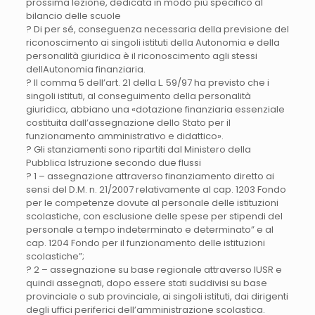
prossima lezione, dedicata in modo più specifico al
bilancio delle scuole
? Di per sé, conseguenza necessaria della previsione del
riconoscimento ai singoli istituti della Autonomia e della
personalità giuridica è il riconoscimento agli stessi
dellAutonomia finanziaria.
? Il comma 5 dell’art. 21 della L. 59/97 ha previsto che i
singoli istituti, al conseguimento della personalità
giuridica, abbiano una «dotazione finanziaria essenziale
costituita dall’assegnazione dello Stato per il
funzionamento amministrativo e didattico».
? Gli stanziamenti sono ripartiti dal Ministero della
Pubblica Istruzione secondo due flussi
? 1 – assegnazione attraverso finanziamento diretto ai
sensi del D.M. n. 21/2007 relativamente al cap. 1203 Fondo
per le competenze dovute al personale delle istituzioni
scolastiche, con esclusione delle spese per stipendi del
personale a tempo indeterminato e determinato” e al
cap. 1204 Fondo per il funzionamento delle istituzioni
scolastiche”;
? 2 – assegnazione su base regionale attraverso lUSR e
quindi assegnati, dopo essere stati suddivisi su base
provinciale o sub provinciale, ai singoli istituti, dai dirigenti
degli uffici periferici dell’amministrazione scolastica.