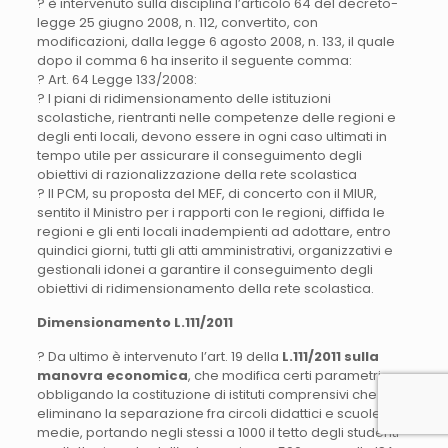
? è intervenuto sulla disciplina l’articolo 64 del decreto-
legge 25 giugno 2008, n. 112, convertito, con
modificazioni, dalla legge 6 agosto 2008, n. 133, il quale
dopo il comma 6 ha inserito il seguente comma:
? Art. 64 Legge 133/2008:
? I piani di ridimensionamento delle istituzioni
scolastiche, rientranti nelle competenze delle regioni e
degli enti locali, devono essere in ogni caso ultimati in
tempo utile per assicurare il conseguimento degli
obiettivi di razionalizzazione della rete scolastica
? Il PCM, su proposta del MEF, di concerto con il MIUR,
sentito il Ministro per i rapporti con le regioni, diffida le
regioni e gli enti locali inadempienti ad adottare, entro
quindici giorni, tutti gli atti amministrativi, organizzativi e
gestionali idonei a garantire il conseguimento degli
obiettivi di ridimensionamento della rete scolastica.
Dimensionamento L.111/2011
? Da ultimo è intervenuto l’art. 19 della
L.111/2011 sulla
manovra economica
, che modifica certi parametri,
obbligando la costituzione di istituti comprensivi che
eliminano la separazione fra circoli didattici e scuole
medie, portando negli stessi a 1000 il tetto degli studenti