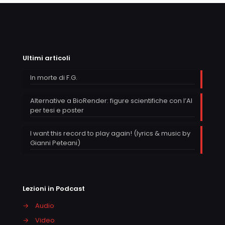
Ultimi articoli
In morte di F.G.
Alternative a BioRender: figure scientifiche con l’AI
per tesi e poster
I want this record to play again! (lyrics & music by
Gianni Peteani)
Lezioni in Podcast
→
Audio
→
Video