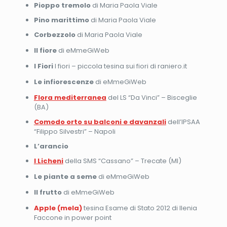
Pioppo tremolo
di Maria Paola Viale
Pino marittimo
di Maria Paola Viale
Corbezzolo
di Maria Paola Viale
Il fiore
di eMmeGiWeb
I Fiori
I fiori – piccola tesina sui fiori di raniero.it
Le infiorescenze
di eMmeGiWeb
Flora mediterranea
del LS “Da Vinci” – Bisceglie
(BA)
Comodo orto su balconi e davanzali
dell’IPSAA
“Filippo Silvestri” – Napoli
L’arancio
I Licheni
della SMS “Cassano” – Trecate (MI)
Le piante a seme
di eMmeGiWeb
Il frutto
di eMmeGiWeb
Apple (mela)
tesina Esame di Stato 2012 di Ilenia
Faccone in power point