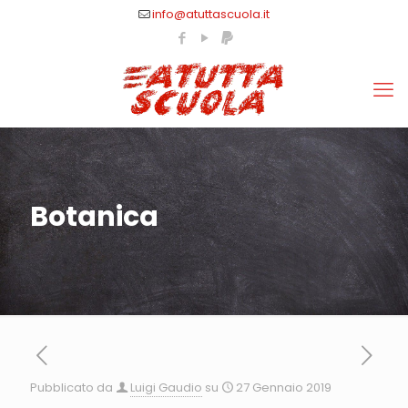
info@atuttascuola.it
Botanica
Pubblicato da
Luigi Gaudio
su
27 Gennaio 2019