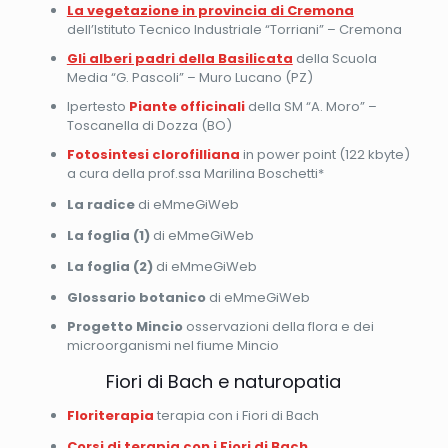
La vegetazione in provincia di Cremona
dell’Istituto Tecnico Industriale “Torriani” – Cremona
Gli alberi padri della Basilicata
della Scuola
Media “G. Pascoli” – Muro Lucano (PZ)
Ipertesto
Piante officinali
della SM “A. Moro” –
Toscanella di Dozza (BO)
Fotosintesi clorofilliana
in power point (122 kbyte)
a cura della prof.ssa Marilina Boschetti*
La radice
di eMmeGiWeb
La foglia (1)
di eMmeGiWeb
La foglia (2)
di eMmeGiWeb
Glossario botanico
di eMmeGiWeb
Progetto Mincio
osservazioni della flora e dei
microorganismi nel fiume Mincio
Fiori di Bach e naturopatia
Floriterapia
terapia con i Fiori di Bach
Corsi di terapia con i Fiori di Bach