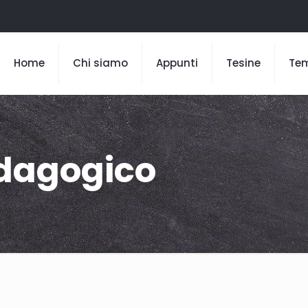
Home
Chi siamo
Appunti
Tesine
Te
dagogico