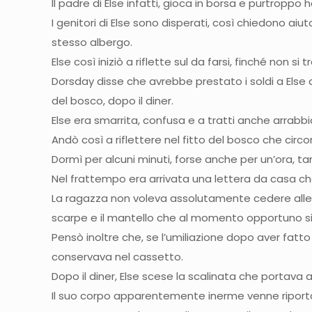
Il padre di Else infatti, gioca in borsa e purtroppo
I genitori di Else sono disperati, così chiedono aiu
stesso albergo.
Else così iniziò a riflette sul da farsi, finché non si 
Dorsday disse che avrebbe prestato i soldi a Else
del bosco, dopo il diner.
Else era smarrita, confusa e a tratti anche arrabbi
Andò così a riflettere nel fitto del bosco che cir
Dormì per alcuni minuti, forse anche per un’ora, tan
Nel frattempo era arrivata una lettera da casa che
La ragazza non voleva assolutamente cedere allea
scarpe e il mantello che al momento opportuno si
Pensò inoltre che, se l’umiliazione dopo aver fatt
conservava nel cassetto.
Dopo il diner, Else scese la scalinata che portava al
Il suo corpo apparentemente inerme venne riporta