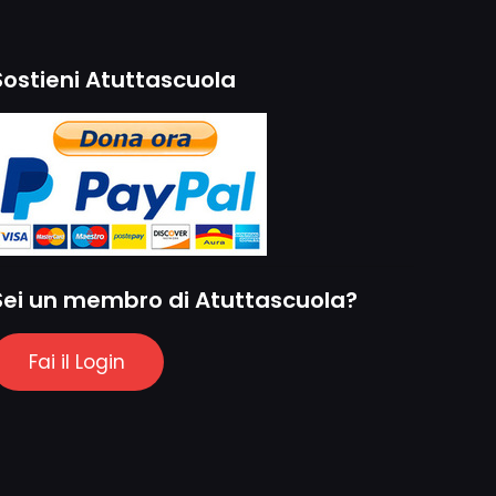
Sostieni Atuttascuola
Sei un membro di Atuttascuola?
Fai il Login