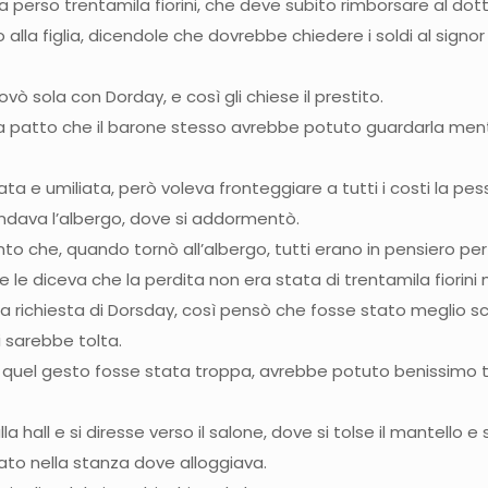
 ha perso trentamila fiorini, che deve subito rimborsare al dott
to alla figlia, dicendole che dovrebbe chiedere i soldi al sign
trovò sola con Dorday, e così gli chiese il prestito.
 a patto che il barone stesso avrebbe potuto guardarla ment
ata e umiliata, però voleva fronteggiare a tutti i costi la p
condava l’albergo, dove si addormentò.
to che, quando tornò all’albergo, tutti erano in pensiero per 
 le diceva che la perdita non era stata di trentamila fiorini
 richiesta di Dorsday, così pensò che fosse stato meglio s
 sarebbe tolta.
o quel gesto fosse stata troppa, avrebbe potuto benissimo tog
la hall e si diresse verso il salone, dove si tolse il mantello 
to nella stanza dove alloggiava.