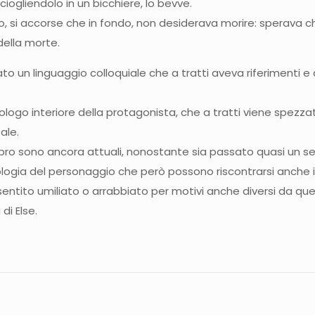
ciogliendolo in un bicchiere, lo bevve.
o, si accorse che in fondo, non desiderava morire: sperava c
della morte.
zzato un linguaggio colloquiale che a tratti aveva riferimenti
go interiore della protagonista, che a tratti viene spezzato
ale.
bro sono ancora attuali, nonostante sia passato quasi un se
cologia del personaggio che però possono riscontrarsi anche in
ntito umiliato o arrabbiato per motivi anche diversi da quel
di Else.