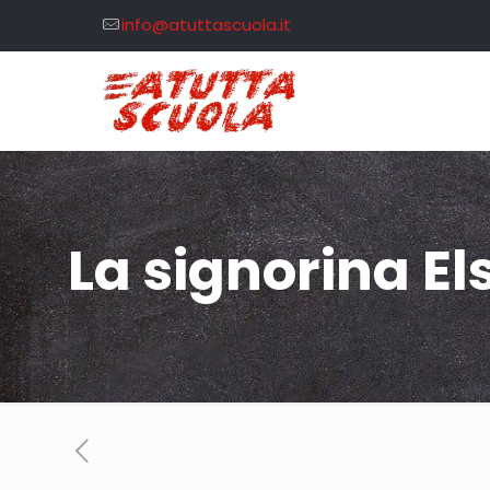
info@atuttascuola.it
La signorina El