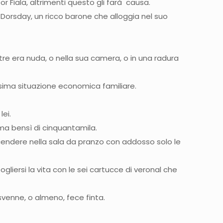
or Fiala, altrimenti questo gli farà causa.
or Dorsday, un ricco barone che alloggia nel suo
re era nuda, o nella sua camera, o in una radura
essima situazione economica familiare.
lei.
 ma bensì di cinquantamila.
cendere nella sala da pranzo con addosso solo le
liersi la vita con le sei cartucce di veronal che
e svenne, o almeno, fece finta.